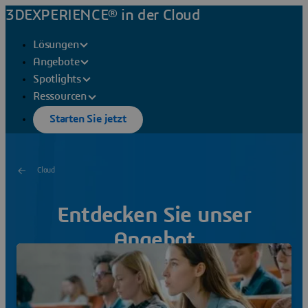
3DEXPERIENCE® in der Cloud
Lösungen
Angebote
Spotlights
Ressourcen
Starten Sie jetzt
Cloud
Entdecken Sie unser
Angebot
Finden Sie das passende Angebot für Ihren Bedarf und
starten Sie noch heute