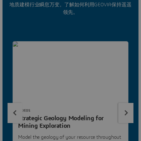
地质建模行业瞬息万变。了解如何利用GEOVIA保持遥遥
领先。
VIDEOS
Strategic Geology Modeling for
Mining Exploration
Model the geology of your resource throughout