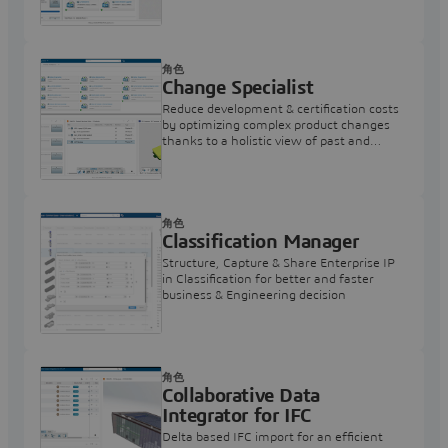
impacted domains
角色
Change Specialist
Reduce development & certification costs
by optimizing complex product changes
thanks to a holistic view of past and
ongoing changes
角色
Classification Manager
Structure, Capture & Share Enterprise IP
in Classification for better and faster
business & Engineering decision
角色
Collaborative Data
Integrator for IFC
Delta based IFC import for an efficient