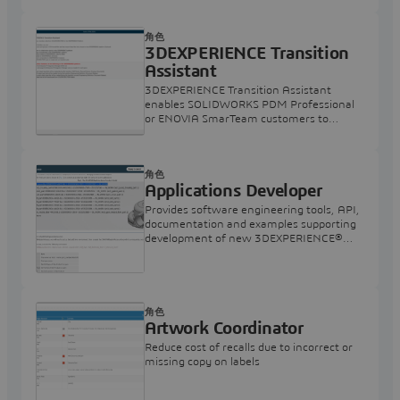
角色
3DEXPERIENCE Transition
Assistant
3DEXPERIENCE Transition Assistant
enables SOLIDWORKS PDM Professional
or ENOVIA SmarTeam customers to
smoothly migrate their data to the
3DEXPERIENCE Platform
角色
Applications Developer
Provides software engineering tools, API,
documentation and examples supporting
development of new 3DEXPERIENCE®
apps.
角色
Artwork Coordinator
Reduce cost of recalls due to incorrect or
missing copy on labels