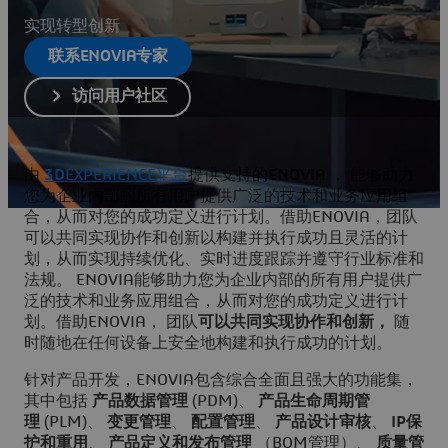
实现转型创新
联系ENOVIA专家
访问用户社区
由
3D
EXPERIENCE平台
提供支持的
ENOVIA
， 能够助力
您为企业内部的所有用户提供广泛的技术和业务应用组
合，从而对您的成功定义进行计划。借助ENOVIA，团队
可以共同实现协作和创新以构建并执行成功且灵活的计
划，从而实现持续优化、实时进度跟踪并遵守行业标准和
法规。 ENOVIA能够助力您为企业内部的所有用户提供广
泛的技术和业务应用组合，从而对您的成功定义进行计
划。借助ENOVIA， 团队
可以共同实现协作和创新，
随
时随地在任何设备上安全地构建和执行成功的计划。
针对产品开发，ENOVIA包含综合全面且强大的功能集，
其中包括
产品数据管理
(PDM)、
产品生命周期管
理
(PLM)、
变更管理
、
配置管理
、
产品设计审核
、
IP保
护和重用
、
产品定义和发布管理
（BOM管理）、
质量管