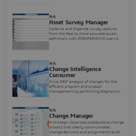
角色
Asset Survey Manager
Cadence and Organize survey captures
from the Real to share accurate assets
definitions with 3DEXPERIENCE users any
time on any device.
角色
Change Intelligence
Consumer
A live 360° analysis of changes for the
efficient program and product
management by performing diagnostics
and trend analysis on past and ongoing
changes
角色
Change Manager
A strategic close-loop collaborative change
process that clearly communicates
change decisions and assignments to all