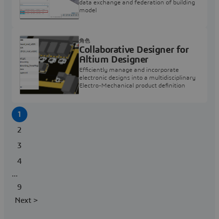
data exchange and federation of building
model
角色
Collaborative Designer for
Altium Designer
Efficiently manage and incorporate
electronic designs into a multidisciplinary
Electro-Mechanical product definition
1
2
3
4
...
9
Next >