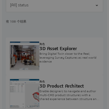
Filter [All] status
有 108 个结果
角色
3D Asset Explorer
Bring Digital Twin closer to the Real,
leveraging Survey Captures as real world
evidence
角色
3D Product Architect
Enable designers to navigate and author
multi-CAD product structures with a
shared experience between structure and
3D visualization.