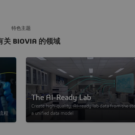
特色主题
关 BIOVIA 的领域
The AI-Ready Lab
Create high-quality, AI-ready lab data from the st
作流程
a unified data model