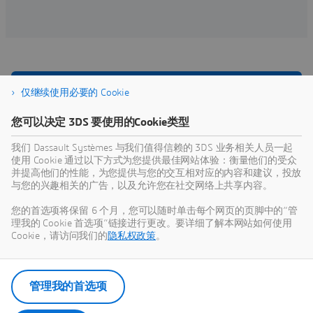
仅继续使用必要的 Cookie
探索我们的行业解决方案体验
您可以决定 3DS 要使用的Cookie类型
进一步了解我们的行业解决方案如何帮助您实现您的专业
我们 Dassault Systèmes 与我们值得信赖的 3DS 业务相关人员一起
理想和业务目标
使用 Cookie 通过以下方式为您提供最佳网站体验：衡量他们的受众
并提高他们的性能，为您提供与您的交互相对应的内容和建议，投放
与您的兴趣相关的广告，以及允许您在社交网络上共享内容。
您的首选项将保留 6 个月，您可以随时单击每个网页的页脚中的“管
理我的 Cookie 首选项”链接进行更改。要详细了解本网站如何使用
解决方案
Cookie，请访问我们的
隐私权政策
。
Operations Planning and
Scheduling Excellence
Owners & Operators schedule what they
plan and execute what they schedule on
管理我的首选项
an integrated supply chain planning
system