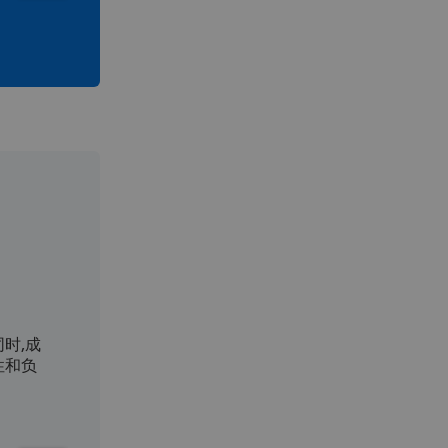
设备即服务
自我感知软件驱动
时,成
在产品开发流程一开始就
随处加速机器的多
性和负
纳入服务需求,以保持平稳
和性能
运营并拓展售后收入潜力
Challenge
Challenge