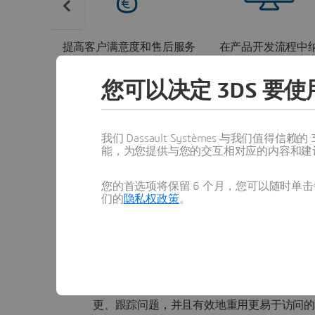
提高客户满意度和售后服务
在产品开发流程中
收入
维护需求
您可以决定 3DS 要使用
我们 Dassault Systèmes 与我们
能，为您提供与您的交互相对应的内容和建
您的首选项将保留 6 个月，您可以随时单击每
们的
隐私权政策
。
采用该策略
在机器运行之前做好维护规
设备即服务是由
3D
EXPERIENCE® 平
线。通过在设计中整合
服务要求
，机器可以
更、跟踪问题，并且有效地重用更易于访问