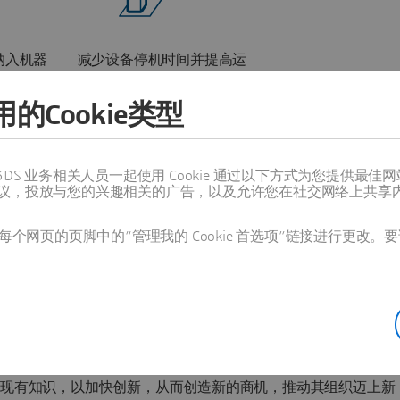
纳入机器
减少设备停机时间并提高运
营性能
的Cookie类型
值得信赖的 3DS 业务相关人员一起使用 Cookie 通过以下方式为您
议，投放与您的兴趣相关的广告，以及允许您在社交网络上共享
个网页的页脚中的“管理我的 Cookie 首选项”链接进行更改。要
划
台提供支持的行业解决方案体验，该平台将服务置于工业设备开发的第一
实现更快、更轻松的维护，以及将停机时间也降至最低。管理变
的现有知识，以加快创新，从而创造新的商机，推动其组织迈上新