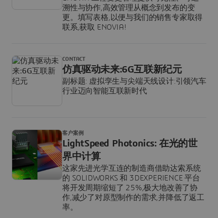
溯性与协作,高效管理从概念到发布的变
更。填写表格,以便与我们的销售专家取得
联系,获取 ENOVIA!
CONTACT
仿真驱动未来:6G互联新纪元
副标题: 虚拟孪生与尖端天线设计:引领汽车
行业迈向智能互联新时代
客户案例
LightSpeed Photonics: 在光的世
界中计算
这家先进光学互连的制造商借助达索系统
的 SOLIDWORKS 和 3DEXPERIENCE 平台
将开发周期缩短了 25%,极大地改善了协
作,减少了对原型制作的需求,并降低了返工
率。