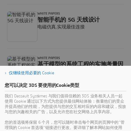
WHITE PAPERS
智能手机的 5G 天线设计
电磁仿真,实现最佳连接
WHITE PAPERS
基于模型的系统工程的实施考量因
素
仅继续使用必要的 Cookie
《基于模型的系统工程——实施之旅》白皮
书分享了取得成功的基于模型的系统工程
您可以决定 3DS 要使用的Cookie类型
(MBSE)实践的关键组成部分。
我们 Dassault Systèmes 与我们值得信赖的 3DS 业务相关人员一起
使用 Cookie 通过以下方式为您提供最佳网站体验：衡量他们的受众
并提高他们的性能，为您提供与您的交互相对应的内容和建议，投放
PRESS RELEASE
与您的兴趣相关的广告，以及允许您在社交网络上共享内容。
达索系统进一步推动智能产品电气
您的首选项将保留 6 个月，您可以随时单击每个网页的页脚中的“管
设计体验的数字化转型
理我的 Cookie 首选项”链接进行更改。要详细了解本网站如何使用