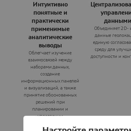
Интуитивно
Централизов
понятные и
управлен
практически
данным
применимые
Объединяет 2D- 
данные геолокац
аналитические
единую согласов
выводы
среду для улучш
Облегчает изучение
доступности и кон
взаимосвязей между
наборами данных,
создание
информационных панелей
и визуализаций, а также
принятие обоснованных
решений при
планировании и
управлении
инфраструктурой.
Настройте параметр