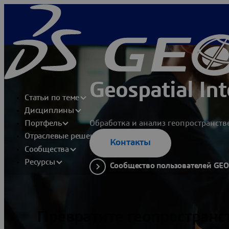
Geospatial Int
Статьи по теме
Дисциплины
Обработка и анализ геопространств
Портфель
Отраслевые решения
Контакты
Сообщества
Ресурсы
Сообщество пользователей GE
Превратите геопростран