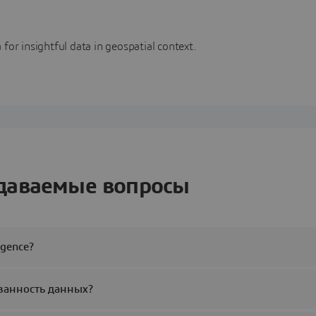
for insightful data in geospatial context.
адаваемые вопросы
igence?
ованность данных?