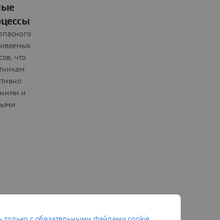
ные
оцессы
опасного
живаемых
ов, что
стникам
ктивно
дними и
ными.
 только с обязательными файлами cookie