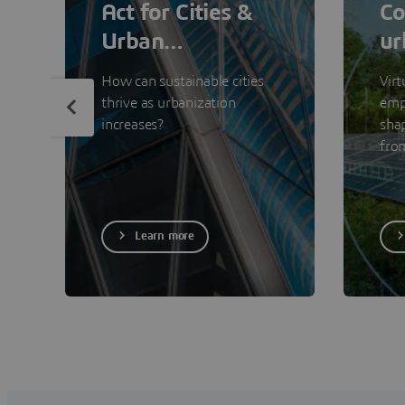
Act for Cities &
Co
Urban
ur
Sustainability
How can sustainable cities
Virt
thrive as urbanization
emp
increases?
shap
from
urba
unli
opt
and 
Learn more
beca
on s
data
acti
serv
con
citi