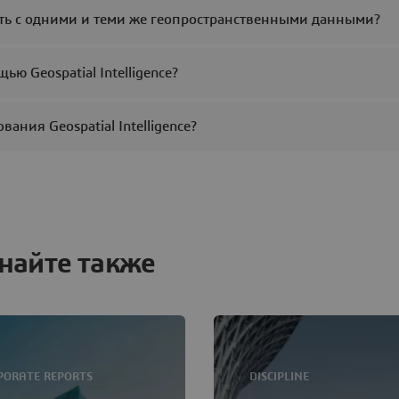
ать с одними и теми же геопространственными данными?
ю Geospatial Intelligence?
ания Geospatial Intelligence?
найте также
PORATE REPORTS
DISCIPLINE