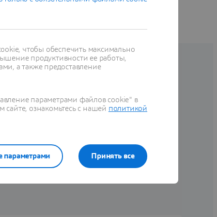
ookie, чтобы обеспечить максимально
ышение продуктивности ее работы,
nce
ами, а также предоставление
 что позволяет ускорить
равление параметрами файлов cookie" в
под рукой.
Выберите
м сайте, ознакомьтесь с нашей
политикой
е параметрами
Принять все