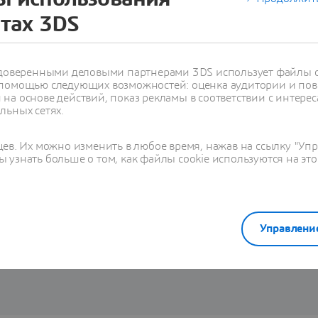
йтах 3DS
с доверенными деловыми партнерами 3DS использует файлы c
 помощью следующих возможностей: оценка аудитории и пов
ли GEOVIA Geospatial Intellige
на основе действий, показ рекламы в соответствии с интерес
льных сетях.
ты
GEOVIA Geospatial Intelligence
поставляются в виде
ролей
,
цев. Их можно изменить в любое время, нажав на ссылку "Уп
эффективность, так как все необходимые приложения всегда 
 узнать больше о том, как файлы cookie используются на это
пакет, соответствующий вашей роли в организации.
Filter [All] status
Управлени