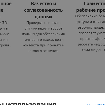
анное
Качество и
Совмест
ие
согласованность
рабочие пр
и
данных
Обеспечение без
доступа и отсле
и 3D-
Проверка, очистка и
рабочих процесс
ии в
оптимизация наборов
позволяет уча
анную
данных для обеспечения
проекта эффе
ения
точности и надежности
работать над о
троля .
контекста при принятии
теми же дан
каждого решения.
ы использования
Продолжить