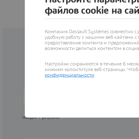
файлов cookie на са
Компания Dassault Systèmes совместно 
удобную работу с нашими веб-сайтами с
Ро
предоставление контента и предложений 
возможности делиться контентом в социа
Программные продук
Настройки сохраняются в течение 6 меся
работу и повысить 
нижнем колонтитуле веб-страницы. Чтобы
конфиденциальности
.
Filter [All] Platform
Найден 1 результат