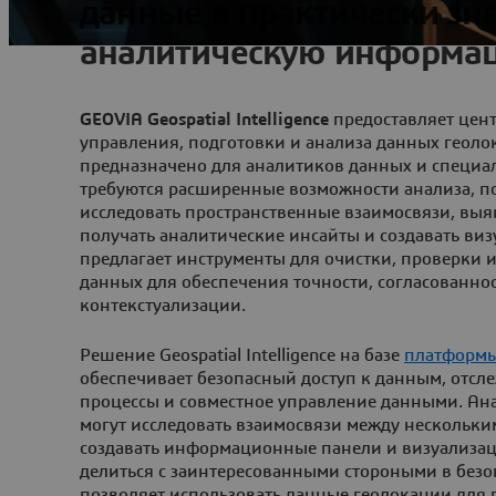
данные в практически з
аналитическую информа
GEOVIA Geospatial Intelligence
предоставляет цен
управления, подготовки и анализа данных геоло
предназначено для аналитиков данных и специал
требуются расширенные возможности анализа, 
исследовать пространственные взаимосвязи, выя
получать аналитические инсайты и создавать виз
предлагает инструменты для очистки, проверки 
данных для обеспечения точности, согласованно
контекстуализации.
Решение Geospatial Intelligence на базе
платформ
обеспечивает безопасный доступ к данным, отс
процессы и совместное управление данными. Ан
могут исследовать взаимосвязи между нескольк
создавать информационные панели и визуализа
делиться с заинтересованными стороными в безо
позволяет использовать данные геолокации для