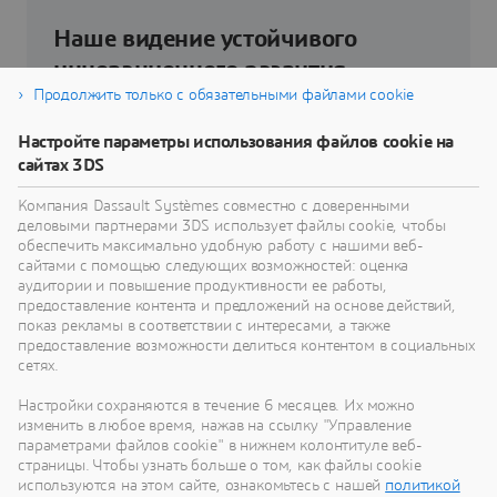
Наше видение устойчивого
инновационного развития
Продолжить только с обязательными файлами cookie
Узнайте, как технологии виртуального близнеца
Настройте параметры использования файлов cookie на
помогут вам переосмыслить свои изделия,
сайтах 3DS
процессы и даже бизнес-модели для
реализации радикально новых устойчивых
Компания Dassault Systèmes совместно с доверенными
инноваций.
деловыми партнерами 3DS использует файлы cookie, чтобы
обеспечить максимально удобную работу с нашими веб-
сайтами с помощью следующих возможностей: оценка
аудитории и повышение продуктивности ее работы,
Перейти к устойчивому развитию
предоставление контента и предложений на основе действий,
показ рекламы в соответствии с интересами, а также
предоставление возможности делиться контентом в социальных
сетях.
Настройки сохраняются в течение 6 месяцев. Их можно
Наши последние новости
изменить в любое время, нажав на ссылку "Управление
параметрами файлов cookie" в нижнем колонтитуле веб-
страницы. Чтобы узнать больше о том, как файлы cookie
Смотрите все пресс-релизы и материалы для
используются на этом сайте, ознакомьтесь с нашей
политикой