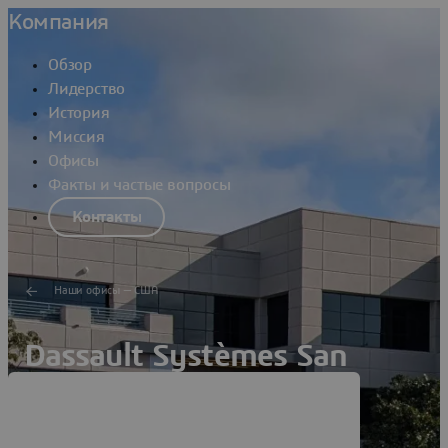
Компания
Обзор
Лидерство
История
Миссия
Офисы
Факты и частые вопросы
Контакты
Наши офисы — США
Dassault Systèmes San
Diego