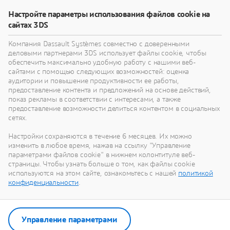
Узнайте, как технологии виртуального близнеца
Настройте параметры использования файлов cookie на
помогут вам переосмыслить свои изделия,
сайтах 3DS
процессы и даже бизнес-модели для
реализации радикально новых устойчивых
Компания Dassault Systèmes совместно с доверенными
инноваций.
деловыми партнерами 3DS использует файлы cookie, чтобы
обеспечить максимально удобную работу с нашими веб-
сайтами с помощью следующих возможностей: оценка
аудитории и повышение продуктивности ее работы,
Перейти к устойчивому развитию
предоставление контента и предложений на основе действий,
показ рекламы в соответствии с интересами, а также
предоставление возможности делиться контентом в социальных
сетях.
Настройки сохраняются в течение 6 месяцев. Их можно
Наши последние новости
изменить в любое время, нажав на ссылку "Управление
параметрами файлов cookie" в нижнем колонтитуле веб-
страницы. Чтобы узнать больше о том, как файлы cookie
Смотрите все пресс-релизы и материалы для
используются на этом сайте, ознакомьтесь с нашей
политикой
СМИ от Dassault Systèmes.
конфиденциальности
.
Перейти в отдел новостей
Управление параметрами