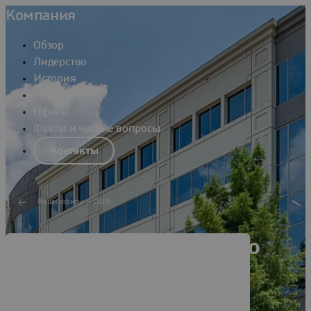
Компания
Обзор
Лидерство
История
Миссия
Офисы
Факты и частые вопросы
Контакты
Наши офисы — США
Dassault Systèmes Plano