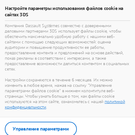
Узнайте, как технологии виртуального близнеца
Настройте параметры использования файлов cookie на
помогут вам переосмыслить свои изделия,
сайтах 3DS
процессы и даже бизнес-модели для
реализации радикально новых устойчивых
Компания Dassault Systèmes совместно с доверенными
инноваций.
деловыми партнерами 3DS использует файлы cookie, чтобы
обеспечить максимально удобную работу с нашими веб-
сайтами с помощью следующих возможностей: оценка
аудитории и повышение продуктивности ее работы,
Перейти к устойчивому развитию
предоставление контента и предложений на основе действий,
показ рекламы в соответствии с интересами, а также
предоставление возможности делиться контентом в социальных
сетях.
Настройки сохраняются в течение 6 месяцев. Их можно
Наши последние новости
изменить в любое время, нажав на ссылку "Управление
параметрами файлов cookie" в нижнем колонтитуле веб-
страницы. Чтобы узнать больше о том, как файлы cookie
Смотрите все пресс-релизы и материалы для
используются на этом сайте, ознакомьтесь с нашей
политикой
СМИ от Dassault Systèmes.
конфиденциальности
.
Перейти в отдел новостей
Управление параметрами