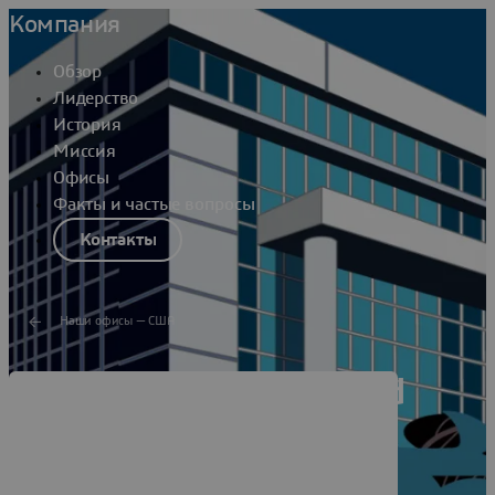
Компания
Обзор
Лидерство
История
Миссия
Офисы
Факты и частые вопросы
Контакты
Наши офисы — США
Dassault Systèmes Bend