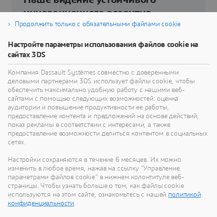
инновационного развития
Продолжить только с обязательными файлами cookie
Узнайте, как технологии виртуального близнеца
Настройте параметры использования файлов cookie на
помогут вам переосмыслить свои изделия,
сайтах 3DS
процессы и даже бизнес-модели для
реализации радикально новых устойчивых
Компания Dassault Systèmes совместно с доверенными
инноваций.
деловыми партнерами 3DS использует файлы cookie, чтобы
обеспечить максимально удобную работу с нашими веб-
сайтами с помощью следующих возможностей: оценка
аудитории и повышение продуктивности ее работы,
Перейти к устойчивому развитию
предоставление контента и предложений на основе действий,
показ рекламы в соответствии с интересами, а также
предоставление возможности делиться контентом в социальных
сетях.
Настройки сохраняются в течение 6 месяцев. Их можно
Наши последние новости
изменить в любое время, нажав на ссылку "Управление
параметрами файлов cookie" в нижнем колонтитуле веб-
страницы. Чтобы узнать больше о том, как файлы cookie
Смотрите все пресс-релизы и материалы для
используются на этом сайте, ознакомьтесь с нашей
политикой
СМИ от Dassault Systèmes.
конфиденциальности
.