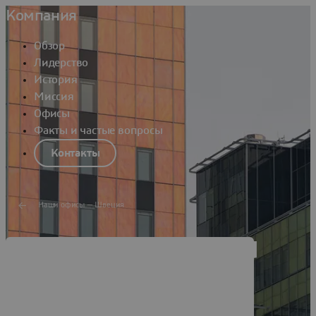
Компания
Обзор
Лидерство
История
Миссия
Офисы
Факты и частые вопросы
Контакты
Наши офисы — Швеция
Dassault Systèmes Lund