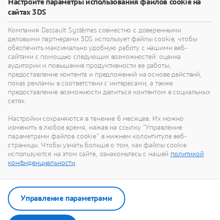
Настройте параметры использования файлов cookie на
помогут вам переосмыслить свои изделия,
сайтах 3DS
процессы и даже бизнес-модели для
реализации радикально новых устойчивых
Компания Dassault Systèmes совместно с доверенными
инноваций.
деловыми партнерами 3DS использует файлы cookie, чтобы
обеспечить максимально удобную работу с нашими веб-
сайтами с помощью следующих возможностей: оценка
аудитории и повышение продуктивности ее работы,
Перейти к устойчивому развитию
предоставление контента и предложений на основе действий,
показ рекламы в соответствии с интересами, а также
предоставление возможности делиться контентом в социальных
сетях.
Настройки сохраняются в течение 6 месяцев. Их можно
Наши последние новости
изменить в любое время, нажав на ссылку "Управление
параметрами файлов cookie" в нижнем колонтитуле веб-
страницы. Чтобы узнать больше о том, как файлы cookie
Смотрите все пресс-релизы и материалы для
используются на этом сайте, ознакомьтесь с нашей
политикой
СМИ от Dassault Systèmes.
конфиденциальности
.
Перейти в отдел новостей
Управление параметрами