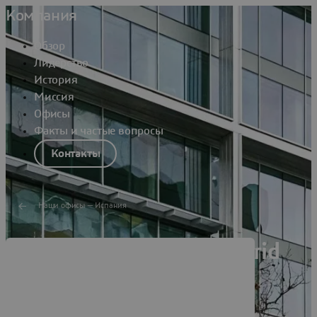
Компания
Обзор
Лидерство
История
Миссия
Офисы
Факты и частые вопросы
Контакты
Наши офисы — Испания
Dassault Systèmes Madrid