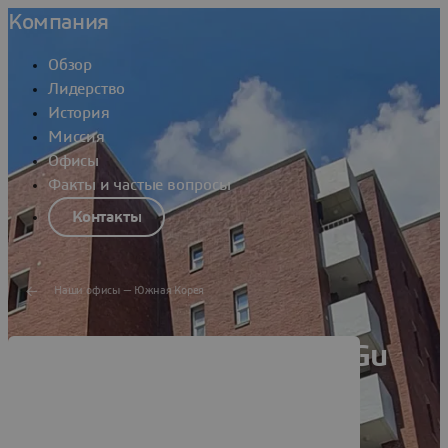
Компания
Обзор
Лидерство
История
Миссия
Офисы
Факты и частые вопросы
Контакты
Наши офисы — Южная Корея
Dassault Systèmes DaeGu