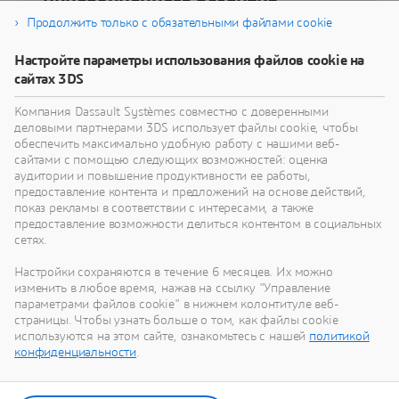
инновационного развития
Продолжить только с обязательными файлами cookie
Узнайте, как технологии виртуального близнеца
Настройте параметры использования файлов cookie на
помогут вам переосмыслить свои изделия,
сайтах 3DS
процессы и даже бизнес-модели для
реализации радикально новых устойчивых
Компания Dassault Systèmes совместно с доверенными
инноваций.
деловыми партнерами 3DS использует файлы cookie, чтобы
обеспечить максимально удобную работу с нашими веб-
сайтами с помощью следующих возможностей: оценка
аудитории и повышение продуктивности ее работы,
Перейти к устойчивому развитию
предоставление контента и предложений на основе действий,
показ рекламы в соответствии с интересами, а также
предоставление возможности делиться контентом в социальных
сетях.
Настройки сохраняются в течение 6 месяцев. Их можно
Наши последние новости
изменить в любое время, нажав на ссылку "Управление
параметрами файлов cookie" в нижнем колонтитуле веб-
страницы. Чтобы узнать больше о том, как файлы cookie
Смотрите все пресс-релизы и материалы для
используются на этом сайте, ознакомьтесь с нашей
политикой
СМИ от Dassault Systèmes.
конфиденциальности
.