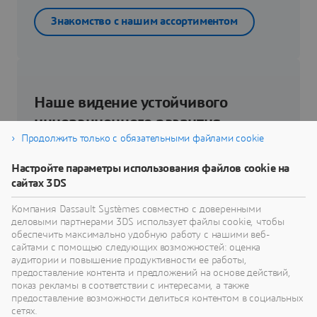
Знакомство с нашим ассортиментом
Наше видение устойчивого
инновационного развития
Продолжить только с обязательными файлами cookie
Узнайте, как технологии виртуального близнеца
Настройте параметры использования файлов cookie на
помогут вам переосмыслить свои изделия,
сайтах 3DS
процессы и даже бизнес-модели для
реализации радикально новых устойчивых
Компания Dassault Systèmes совместно с доверенными
инноваций.
деловыми партнерами 3DS использует файлы cookie, чтобы
обеспечить максимально удобную работу с нашими веб-
сайтами с помощью следующих возможностей: оценка
аудитории и повышение продуктивности ее работы,
Перейти к устойчивому развитию
предоставление контента и предложений на основе действий,
показ рекламы в соответствии с интересами, а также
предоставление возможности делиться контентом в социальных
сетях.