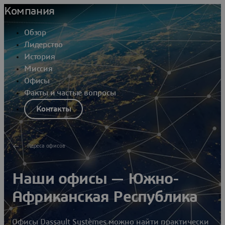
Компания
Обзор
Лидерство
История
Миссия
Офисы
Факты и частые вопросы
Контакты
Адреса офисов
Наши офисы — Южно-
Африканская Республика
Офисы Dassault Systèmes можно найти практически