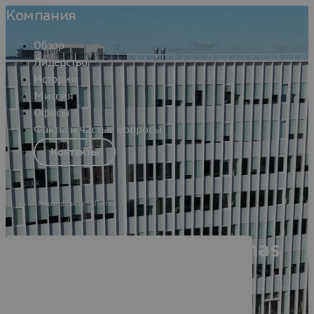
Компания
Обзор
Лидерство
История
Миссия
Офисы
Факты и частые вопросы
Контакты
Наши офисы — Литва
Dassault Systèmes Kaunas