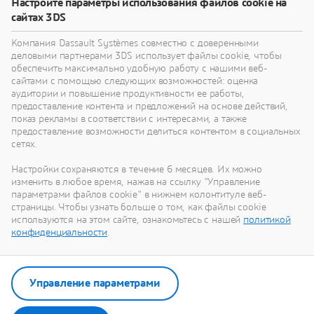
Настройте параметры использования файлов cookie на
помогут вам переосмыслить свои изделия,
сайтах 3DS
процессы и даже бизнес-модели для
реализации радикально новых устойчивых
Компания Dassault Systèmes совместно с доверенными
инноваций.
деловыми партнерами 3DS использует файлы cookie, чтобы
обеспечить максимально удобную работу с нашими веб-
сайтами с помощью следующих возможностей: оценка
аудитории и повышение продуктивности ее работы,
Перейти к устойчивому развитию
предоставление контента и предложений на основе действий,
показ рекламы в соответствии с интересами, а также
предоставление возможности делиться контентом в социальных
сетях.
Настройки сохраняются в течение 6 месяцев. Их можно
Наши последние новости
изменить в любое время, нажав на ссылку "Управление
параметрами файлов cookie" в нижнем колонтитуле веб-
страницы. Чтобы узнать больше о том, как файлы cookie
Смотрите все пресс-релизы и материалы для
используются на этом сайте, ознакомьтесь с нашей
политикой
СМИ от Dassault Systèmes.
конфиденциальности
.
Перейти в отдел новостей
Управление параметрами