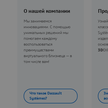
О нашей компании
Про
Мы занимаемся
Узнай
инновациями. С помощью
класс
уникальных решений мы
Systè
помогаем каждому
издел
воспользоваться
осно
преимуществами
3D
EX
виртуального близнеца — в
том числе вам!
Что такое Dassault
Зн
Systèmes?
ас