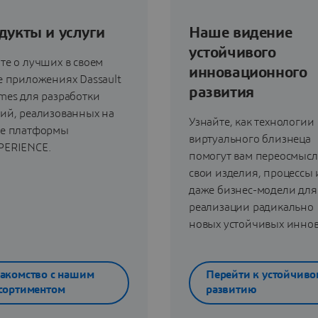
дукты и услуги
Наше видение
устойчивого
те о лучших в своем
инновационного
е приложениях Dassault
развития
mes для разработки
ий, реализованных на
Узнайте, как технологии
ве платформы
виртуального близнеца
PERIENCE.
помогут вам переосмысл
свои изделия, процессы 
даже бизнес-модели для
реализации радикально
новых устойчивых инно
акомство с нашим
Перейти к устойчиво
сортиментом
развитию