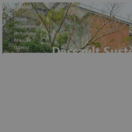
Компания
Обзор
Лидерство
История
Миссия
Офисы
Dassault Syst
Факты и частые вопросы
Nanda
Контакты