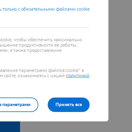
 только с обязательными файлами cookie
ookie, чтобы обеспечить максимально
ышение продуктивности ее работы,
ами, а также предоставление
равление параметрами файлов cookie" в
м сайте, ознакомьтесь с нашей
политикой
е параметрами
Принять все