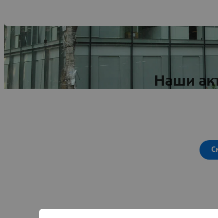
Наши ак
С