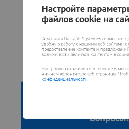
Д
Настройте параметр
файлов cookie на са
Компания Dassault Systèmes совместно 
удобную работу с нашими веб-сайтами с
Смотре
предоставление контента и предложений 
возможности делиться контентом в социа
Настройки сохраняются в течение 6 меся
нижнем колонтитуле веб-страницы. Чтобы
конфиденциальности
.
КО
Вопросы?