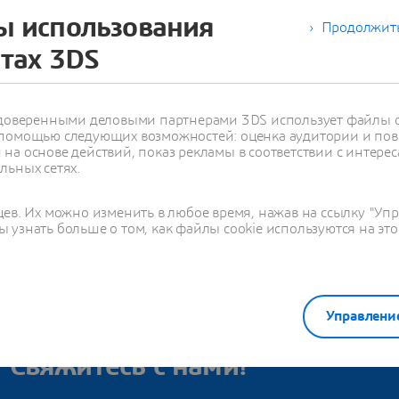
ругие офисы
ы использования
Продолжить
йтах 3DS
с доверенными деловыми партнерами 3DS использует файлы c
 помощью следующих возможностей: оценка аудитории и пов
ть все офисы в этой стране
на основе действий, показ рекламы в соответствии с интерес
льных сетях.
цев. Их можно изменить в любое время, нажав на ссылку "Уп
 узнать больше о том, как файлы cookie используются на это
Управлени
НТАКТНАЯ ИНФОРМАЦИЯ
 Свяжитесь с нами!