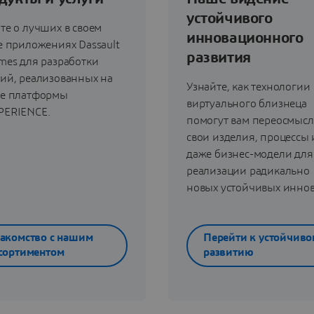
устойчивого
те о лучших в своем
инновационного
е приложениях Dassault
развития
mes для разработки
ий, реализованных на
Узнайте, как технологии
ве платформы
виртуального близнеца
PERIENCE.
помогут вам переосмысл
свои изделия, процессы 
даже бизнес-модели для
реализации радикально
новых устойчивых инно
акомство с нашим
Перейти к устойчиво
сортиментом
развитию