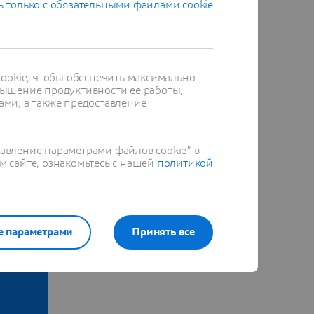
 только с обязательными файлами cookie
ookie, чтобы обеспечить максимально
ышение продуктивности ее работы,
ами, а также предоставление
равление параметрами файлов cookie" в
м сайте, ознакомьтесь с нашей
политикой
е параметрами
Принять все