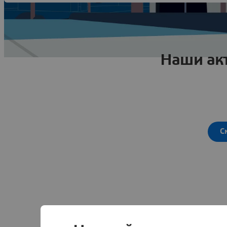
Наши ак
С
Д