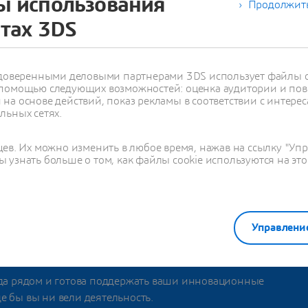
ы использования
Продолжить
йтах 3DS
с доверенными деловыми партнерами 3DS использует файлы c
ть все офисы в этой стране
 помощью следующих возможностей: оценка аудитории и пов
на основе действий, показ рекламы в соответствии с интерес
льных сетях.
цев. Их можно изменить в любое время, нажав на ссылку "Уп
 узнать больше о том, как файлы cookie используются на это
НТАКТНАЯ ИНФОРМАЦИЯ
Управлени
 Свяжитесь с нами!
гда рядом и готова поддержать ваши инновационные
де бы вы ни вели деятельность.