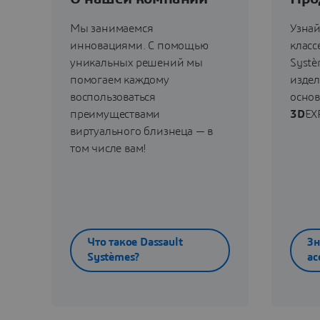
Мы занимаемся
Узнай
инновациями. С помощью
класс
уникальных решений мы
Systè
помогаем каждому
издел
воспользоваться
осно
преимуществами
3D
EX
виртуального близнеца — в
том числе вам!
Что такое Dassault
Зн
Systèmes?
ас