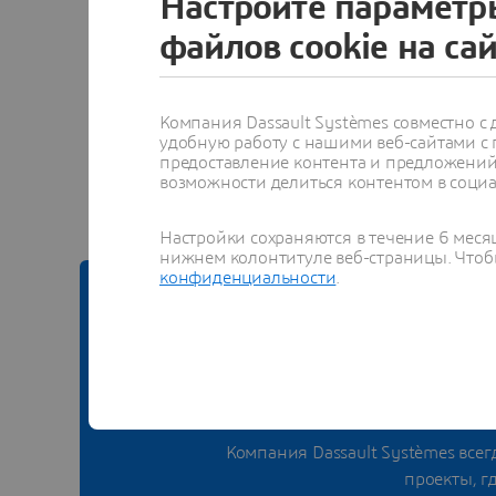
Настройте параметр
файлов cookie на са
Компания Dassault Systèmes совместно 
Смотре
удобную работу с нашими веб-сайтами с
предоставление контента и предложений 
возможности делиться контентом в социа
Настройки сохраняются в течение 6 меся
нижнем колонтитуле веб-страницы. Чтобы
конфиденциальности
.
КО
Вопросы?
Компания Dassault Systèmes все
проекты, г