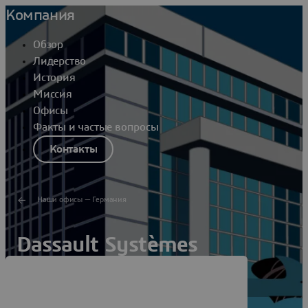
Компания
Обзор
Лидерство
История
Миссия
Офисы
Факты и частые вопросы
Контакты
Наши офисы — Германия
Dassault Systèmes
Rohrbach