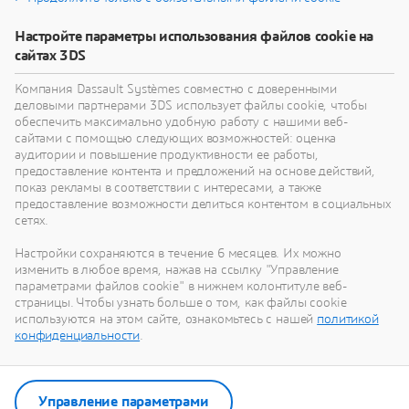
Узнайте, как технологии виртуального близнеца
Настройте параметры использования файлов cookie на
помогут вам переосмыслить свои изделия,
сайтах 3DS
процессы и даже бизнес-модели для
реализации радикально новых устойчивых
Компания Dassault Systèmes совместно с доверенными
инноваций.
деловыми партнерами 3DS использует файлы cookie, чтобы
обеспечить максимально удобную работу с нашими веб-
сайтами с помощью следующих возможностей: оценка
аудитории и повышение продуктивности ее работы,
Перейти к устойчивому развитию
предоставление контента и предложений на основе действий,
показ рекламы в соответствии с интересами, а также
предоставление возможности делиться контентом в социальных
сетях.
Настройки сохраняются в течение 6 месяцев. Их можно
Наши последние новости
изменить в любое время, нажав на ссылку "Управление
параметрами файлов cookie" в нижнем колонтитуле веб-
страницы. Чтобы узнать больше о том, как файлы cookie
Смотрите все пресс-релизы и материалы для
используются на этом сайте, ознакомьтесь с нашей
политикой
СМИ от Dassault Systèmes.
конфиденциальности
.
Перейти в отдел новостей
Управление параметрами