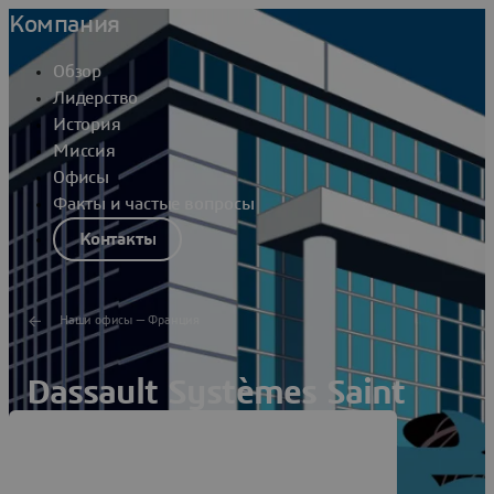
Компания
Обзор
Лидерство
История
Миссия
Офисы
Факты и частые вопросы
Контакты
Наши офисы — Франция
Dassault Systèmes Saint
Alban Leysse