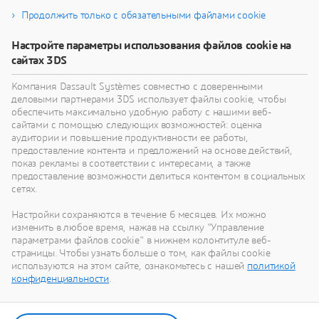
Продолжить только с обязательными файлами cookie
Узнайте, как технологии виртуального близнеца
Настройте параметры использования файлов cookie на
помогут вам переосмыслить свои изделия,
сайтах 3DS
процессы и даже бизнес-модели для
реализации радикально новых устойчивых
Компания Dassault Systèmes совместно с доверенными
инноваций.
деловыми партнерами 3DS использует файлы cookie, чтобы
обеспечить максимально удобную работу с нашими веб-
сайтами с помощью следующих возможностей: оценка
аудитории и повышение продуктивности ее работы,
Перейти к устойчивому развитию
предоставление контента и предложений на основе действий,
показ рекламы в соответствии с интересами, а также
предоставление возможности делиться контентом в социальных
сетях.
Настройки сохраняются в течение 6 месяцев. Их можно
Наши последние новости
изменить в любое время, нажав на ссылку "Управление
параметрами файлов cookie" в нижнем колонтитуле веб-
страницы. Чтобы узнать больше о том, как файлы cookie
Смотрите все пресс-релизы и материалы для
используются на этом сайте, ознакомьтесь с нашей
политикой
СМИ от Dassault Systèmes.
конфиденциальности
.