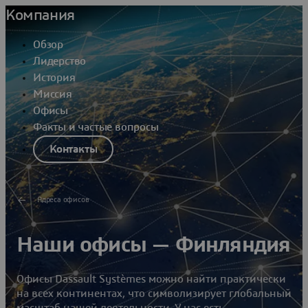
Компания
Обзор
Лидерство
История
Миссия
Офисы
Факты и частые вопросы
Контакты
Адреса офисов
Наши офисы — Финляндия
Офисы Dassault Systèmes можно найти практически
на всех континентах, что символизирует глобальный
масштаб нашей деятельности. У нас есть