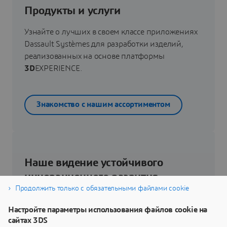
Продукты и услуги
Узнайте о лучших в своем классе приложениях
Dassault Systèmes для разработки изделий,
реализованных на основе платформы
3D
EXPERIENCE.
Знакомство с нашим ассортиментом
Наше видение устойчивого
инновационного развития
Продолжить только с обязательными файлами cookie
Узнайте, как технологии виртуального близнеца
Настройте параметры использования файлов cookie на
помогут вам переосмыслить свои изделия,
сайтах 3DS
процессы и даже бизнес-модели для