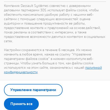
реализации радикально новых устойчивых
Компания Dassault Systèmes совместно с доверенными
инноваций.
деловыми партнерами 3DS использует файлы cookie, чтобы
обеспечить максимально удобную работу с нашими веб-
сайтами с помощью следующих возможностей: оценка
аудитории и повышение продуктивности ее работы,
Перейти к устойчивому развитию
предоставление контента и предложений на основе действий,
показ рекламы в соответствии с интересами, а также
предоставление возможности делиться контентом в социальных
сетях.
Настройки сохраняются в течение 6 месяцев. Их можно
Наши последние новости
изменить в любое время, нажав на ссылку "Управление
параметрами файлов cookie" в нижнем колонтитуле веб-
страницы. Чтобы узнать больше о том, как файлы cookie
Смотрите все пресс-релизы и материалы для
используются на этом сайте, ознакомьтесь с нашей
политикой
СМИ от Dassault Systèmes.
конфиденциальности
.
Перейти в отдел новостей
Управление параметрами
Принять все