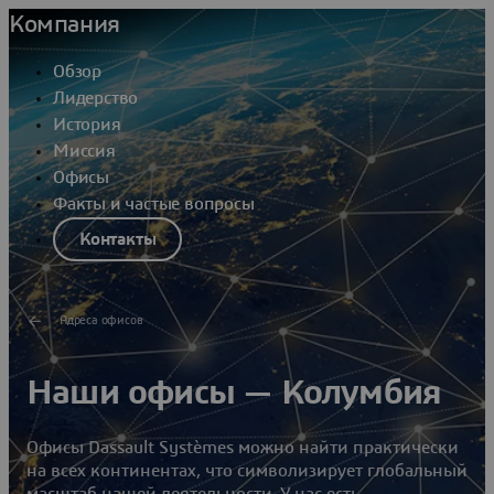
Компания
Обзор
Лидерство
История
Миссия
Офисы
Факты и частые вопросы
Контакты
Адреса офисов
Наши офисы — Колумбия
Офисы Dassault Systèmes можно найти практически
на всех континентах, что символизирует глобальный
масштаб нашей деятельности. У нас есть