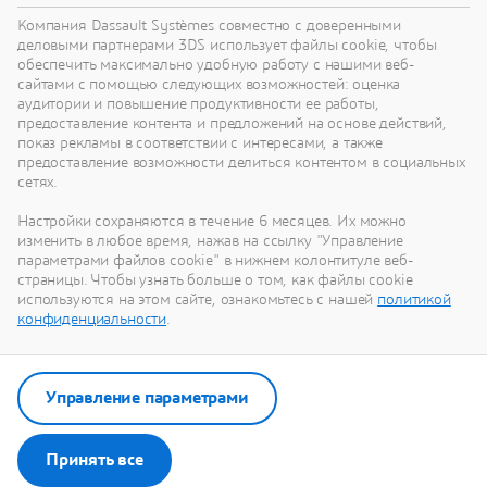
реализации радикально новых устойчивых
Компания Dassault Systèmes совместно с доверенными
инноваций.
деловыми партнерами 3DS использует файлы cookie, чтобы
обеспечить максимально удобную работу с нашими веб-
сайтами с помощью следующих возможностей: оценка
аудитории и повышение продуктивности ее работы,
Перейти к устойчивому развитию
предоставление контента и предложений на основе действий,
показ рекламы в соответствии с интересами, а также
предоставление возможности делиться контентом в социальных
сетях.
Настройки сохраняются в течение 6 месяцев. Их можно
Наши последние новости
изменить в любое время, нажав на ссылку "Управление
параметрами файлов cookie" в нижнем колонтитуле веб-
страницы. Чтобы узнать больше о том, как файлы cookie
Смотрите все пресс-релизы и материалы для
используются на этом сайте, ознакомьтесь с нашей
политикой
СМИ от Dassault Systèmes.
конфиденциальности
.
Перейти в отдел новостей
Управление параметрами
Принять все