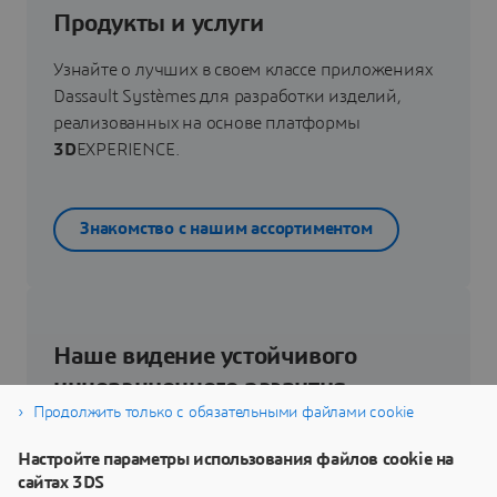
Продукты и услуги
Узнайте о лучших в своем классе приложениях
Dassault Systèmes для разработки изделий,
реализованных на основе платформы
3D
EXPERIENCE.
Знакомство с нашим ассортиментом
Наше видение устойчивого
инновационного развития
Продолжить только с обязательными файлами cookie
Узнайте, как технологии виртуального близнеца
Настройте параметры использования файлов cookie на
помогут вам переосмыслить свои изделия,
сайтах 3DS
процессы и даже бизнес-модели для