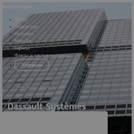
Компания
Обзор
Лидерство
История
Миссия
Офисы
Факты и частые вопросы
Контакты
Наши офисы — Китай
Dassault Systèmes
Shenzhen