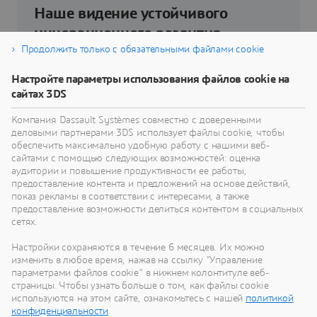
Наше видение устойчивого
инновационного развития
Продолжить только с обязательными файлами cookie
Узнайте, как технологии виртуального близнеца
Настройте параметры использования файлов cookie на
помогут вам переосмыслить свои изделия,
сайтах 3DS
процессы и даже бизнес-модели для
реализации радикально новых устойчивых
Компания Dassault Systèmes совместно с доверенными
инноваций.
деловыми партнерами 3DS использует файлы cookie, чтобы
обеспечить максимально удобную работу с нашими веб-
сайтами с помощью следующих возможностей: оценка
аудитории и повышение продуктивности ее работы,
Перейти к устойчивому развитию
предоставление контента и предложений на основе действий,
показ рекламы в соответствии с интересами, а также
предоставление возможности делиться контентом в социальных
сетях.
Настройки сохраняются в течение 6 месяцев. Их можно
Наши последние новости
изменить в любое время, нажав на ссылку "Управление
параметрами файлов cookie" в нижнем колонтитуле веб-
страницы. Чтобы узнать больше о том, как файлы cookie
Смотрите все пресс-релизы и материалы для
используются на этом сайте, ознакомьтесь с нашей
политикой
СМИ от Dassault Systèmes.
конфиденциальности
.