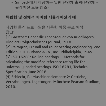
Simpack에서 제공하는 일반 유연체 출력(유연체 시
뮬레이션 모듈 참조)
독립형 및 전체적 베어링 시뮬레이션의 예
다양한 롤러 프로파일을 사용한 하중 분포 해석
참고:
[1] Gaertner: Ueber die Lebensdauer von Kugellagern,
Dinglers Polytechnisches Journal, 1918
[2] Palmgren, A.: Ball and roller bearing engineering. 2nd
Edition. S.H. Burband & Co., Inc., Philadelphia, 1945.
[3] ISO 16281: Rolling bearings — Methods for
calculating the modified reference rating life for
universally loaded bearings. ISO 16281, Technical
Specification. June 2018
[4] Schlecht, B.: Maschinenelemente 2: Getriebe,
Verzahnungen, Lagerungen. München: Pearson Studium,
2010.