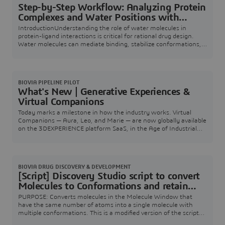
Step-by-Step Workflow: Analyzing Protein
Complexes and Water Positions with
Discovery Studio Simulation
IntroductionUnderstanding the role of water molecules in
protein-ligand interactions is critical for rational drug design.
Water molecules can mediate binding, stabilize conformations,
or even act as bridges between ligands and their targets. In this
workflow, we will compare the positions of water molecules
across multiple protein-ligand complexes to identify those that
are conserved and potentia
BIOVIA PIPELINE PILOT
What's New | Generative Experiences &
Virtual Companions
Today marks a milestone in how the industry works. Virtual
Companions — Aura, Leo, and Marie — are now globally available
on the 3DEXPERIENCE platform SaaS, in the Age of Industrial
AI.More than AI assistants, Virtual Companions are trusted
experts who embody decades of industrial knowledge and
know-how. They understand your intent, reason with Industry
World Models grounded in the laws of physics
BIOVIA DRUG DISCOVERY & DEVELOPMENT
[Script] Discovery Studio script to convert
Molecules to Conformations and retain
properties
PURPOSE: Converts molecules in the Molecule Window that
have the same number of atoms into a single molecule with
multiple conformations. This is a modified version of the script
found in Scripts > Structure Editing > Molecules to