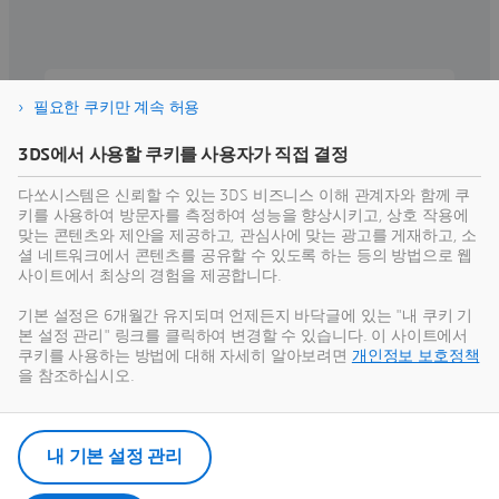
고객 사례
필요한 쿠키만 계속 허용
Beaumont Manufacturing, 3D 설
계 및 시뮬레이션에 SOLIDWORKS
3DS에서 사용할 쿠키를 사용자가 직접 결정
활용
밸브 및 제어 장치 제조업체인 Beaumont
Manufacturing은 SOLIDWORKS와 Flow
다쏘시스템은 신뢰할 수 있는 3DS 비즈니스 이해 관계자와 함께 쿠
Simulation을 활용하여 밸브 성능을 개선
하고, 오류를 최소화하며, 반복 횟수를 줄
키를 사용하여 방문자를 측정하여 성능을 향상시키고, 상호 작용에
여 설계 속도를 높였습니다.
맞는 콘텐츠와 제안을 제공하고, 관심사에 맞는 광고를 게재하고, 소
셜 네트워크에서 콘텐츠를 공유할 수 있도록 하는 등의 방법으로 웹
사이트에서 최상의 경험을 제공합니다.
기본 설정은 6개월간 유지되며 언제든지 바닥글에 있는 "내 쿠키 기
본 설정 관리" 링크를 클릭하여 변경할 수 있습니다. 이 사이트에서
쿠키를 사용하는 방법에 대해 자세히 알아보려면
개인정보 보호정책
을 참조하십시오.
산업 솔루션 익스피리언스 살펴보기
내 기본 설정 관리