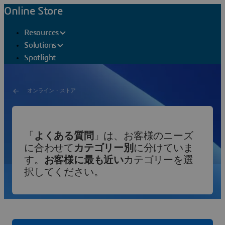
Online Store
Resources
Solutions
Spotlight
オンライン・ストア
よくある質問
「
よくある質問
」は、お客様のニーズ
に合わせて
カテゴリー別
に分けていま
オンライン購入サポート
す。
お客様に最も近い
カテゴリーを選
択してください。