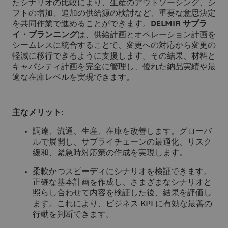
たシナリオの比較により、生産のアウトソーシング、シ
フトの増加、追加の供給源の検討など、重要な意思決定
を共同作業で進めることができます。
DELMIA サプラ
イ・プランニング
は、供給計画とオペレーション計画を
シームレスに統合することで、変更への対応から変更の
軽減に移行できるように支援します。その結果、材料と
キャパシティ計画を完全に管理し、優れた納品実績や最
適な在庫レベルを実現できます。
主なメリット:
調達、流通、生産、在庫を改善します。グローバ
ルで展開し、サプライチェーンの最適化、リスク
緩和、緊急時対応策の作成を実現します。
柔軟かつスピーディにシナリオを検証できます。
正確な基本計画を作成し、さまざまなシナリオと
照らし合わせて内容を検証した後、結果を評価し
ます。これにより、ビジネス KPI に有効な最善の
行動を判断できます。