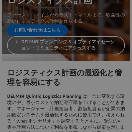
ロジスティクス計画
ファースト・マイルからラスト・マイルまで、収益性の
高いロジスティクス計画を作成する
お問い合わせはこちら
DELMIA プランニング & オプティマイゼーシ
ョン・コミュニティにアクセスする
ロジスティクス計画の最適化と管
理を容易にする
DELMIA Quintiq Logistics Planning
は、常に変化する環
境の中、最小コストで納期遵守率を上げることができま
す。マネージャー、計画担当者、割当担当者が企業の納
期確定システムを最適化するために使用でき、考えられ
る「what-if シナリオ」を調査するとともに、受注の可
否や計画方法について利益を重視しながら提案を示しま