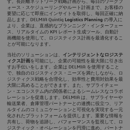
す。長距離ネットワーク戦略計画から、毎日のワークフ
ォース・スケジューリングやルート計画まで、お客様の
要望に応じて即座にインサイトを取得し、毎回正確に納
品します。DELMIA Quintiq
Logistics Planning
の導入に
より、企業は、直感的なプランニング・インターフェー
ス、リアルタイムの KPI レポート生成ツール、自動計
画機能を使用して、ロジスティクス計画を最適化するこ
とが可能になります。
当社のソリューションは、
インテリジェントなロジステ
ィクス計画
を可能にし、企業の可能性を最大限に引き出
すお手伝いをします。企業は DELMIA を使用すること
で、独自のロジスティクス・ニーズを満たしながら、ロ
ジスティクス戦略を合理化し、効率性と費用対効果を最
大限に高めることができます。また、サプライチェー
ン・エコシステム内の関係者によるシームレスなコラボ
レーションを促進します。DELMIA は、サプライヤーや
輸送業者、倉庫管理パートナーとの連携に役立つ、リア
ルタイムのコミュニケーションと可視化を実現する一元
化されたプラットフォームを提供します。重要な情報を
共有し、荷物を追跡し、パフォーマンスを監視して、ロ
ジスティック・オペレーションを円滑に進め、パートナ