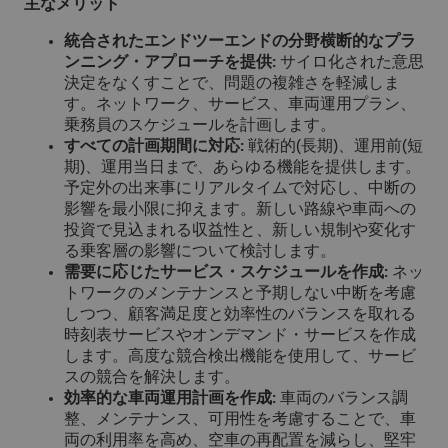
主なメリット
統合されたエンドツーエンドの分野横断的なプラ
ンニング・アプローチを提供:
サイロ化された意思
決定をなくすことで、問題の複雑さを軽減しま
す。ネットワーク、サービス、車両運用プラン、
乗務員のスケジュールを計画します。
すべての計画期間に対応:
戦術的(長期)、運用前(短
期)、運用当日まで、あらゆる機能を提供します。
予定外の出来事にリアルタイムで対応し、中断の
影響を最小限に抑えます。新しい路線や車両への
投資で見込まれる収益性と、新しい規制や変化す
る乗客層の影響について検討します。
需要に応じたサービス・スケジュールを作成:
ネッ
トワークのメンテナンスと予期しない中断を考慮
しつつ、顧客満足度と効率性のバランスを取れる
時刻表サービスやオンデマンド・サービスを作成
します。高度な競合検出機能を使用して、サービ
スの競合を解決します。
効率的な車両運用計画を作成:
車両のバランス調
整、メンテナンス、可用性を考慮することで、車
両の利用率を高め、空車の再配置を減らし、堅牢