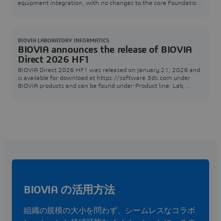
equipment integration, with no changes to the core Foundation,
Compose, or Capture services.The previous Empower Add-In
2026 HF1 release reported significant performance
improvements, but also introduced discrepancies due to
incomplete data transfer from Empower to the measurement
BIOVIA LABORATORY INFORMATICS
store. This i
BIOVIA announces the release of BIOVIA
Direct 2026 HF1
BIOVIA Direct 2026 HF1 was released on January 21, 2026 and
is available for download at https://software.3ds.com under
BIOVIA products and can be found under:Product line: Lab,
Scientific and Content SolutionsRelease: BIOVIA 2026Level:
BIOVIA 2026 GoldenFixes for this level: BIOVIA 2026 Golden
HF1The following Technical Note informs you about BIOVIA
Direct 2026 HF1 including the release's suppor
BIOVIA の活用方法
組織の規模の大小を問わず、シームレスなコラボ