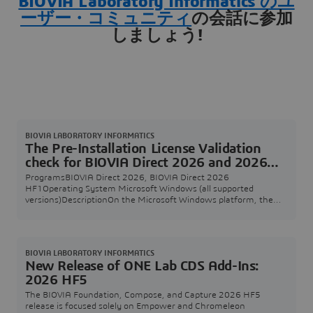
BIOVIA Laboratory Informatics のユ
ーザー・コミュニティ
の会話に参加
しましょう!
BIOVIA LABORATORY INFORMATICS
The Pre-Installation License Validation
check for BIOVIA Direct 2026 and 2026
HF1 shows an incorrect version of the
ProgramsBIOVIA Direct 2026, BIOVIA Direct 2026
unpacked files
HF1Operating System Microsoft Windows (all supported
versions)DescriptionOn the Microsoft Windows platform, the
Pre-Installation License Validation check for BIOVIA Direct 2026
and 2026 HF1 shows the incorrect version 25.1.0 of the
unpacked files in the description text. SolutionYou can safely
ignore this incorrect version information, the files that
BIOVIA LABORATORY INFORMATICS
New Release of ONE Lab CDS Add-Ins:
2026 HF5
The BIOVIA Foundation, Compose, and Capture 2026 HF5
release is focused solely on Empower and Chromeleon