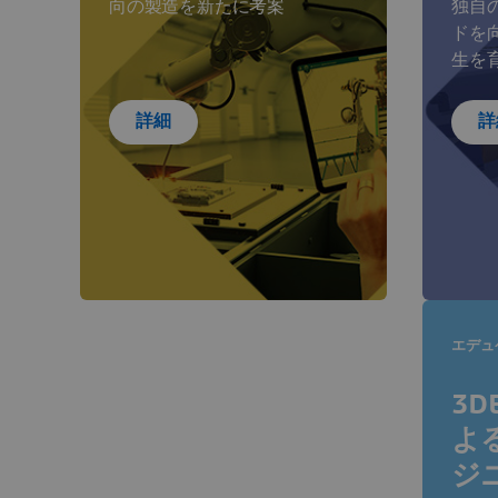
向の製造を新たに考案
独自
ドを
生を
詳細
詳
エデュ
3D
よ
ジ