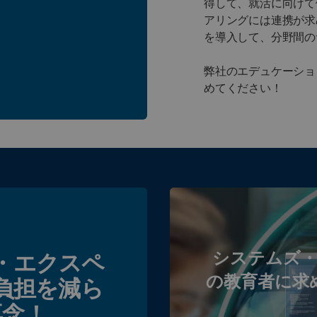
得して、就活に向けて
アリングには連携が求
を導入して、分野間の
弊社のエデュケーショ
めてください！
システムズ
・エクスペ
の教育者に求
負担を減ら
専念！