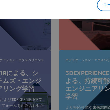
ユ
細
詳細
ケーション・エクスペリエンス
エデュケーション・エクスペリ
TIAによる、シ
3DEXPERIENC
テムズ・エンジ
よる、持続可能
アリング学習
エンジニアリ
学習
Eおよび
3D
EXPERIENCEプ
トフォームを組み合わせた
より持続可能な未来志向