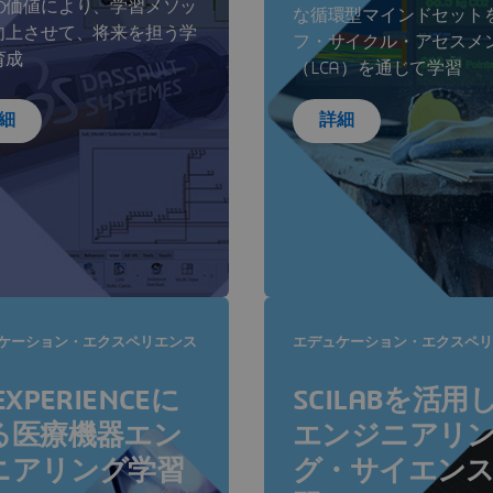
の価値により、学習メソッ
な循環型マインドセット
向上させて、将来を担う学
フ・サイクル・アセスメ
育成
（LCA）を通じて学習
細
詳細
ケーション・エクスペリエンス
エデュケーション・エクスペリ
EXPERIENCEに
SCILABを活用
る医療機器エン
エンジニアリ
ニアリング学習
グ・サイエン