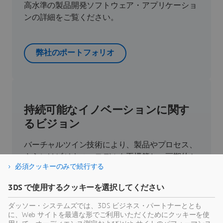
高水準の製品開発ソフトウェア・アプリケーショ
ンの詳細をご覧ください。
弊社のポートフォリオ
持続可能なイノベーションに関す
るビジョン
バーチャルツイン技術により、製品やプロセス、
さらにはビジネス・モデルを再構築し、画期的か
必須クッキーのみで続行する
つ持続可能なイノベーションを実現できます。
3DS で使用するクッキーを選択してください
持続可能性
ダッソー・システムズでは、3DS ビジネス・パートナーととも
に、Web サイトを最適な形でご利用いただくためにクッキーを使