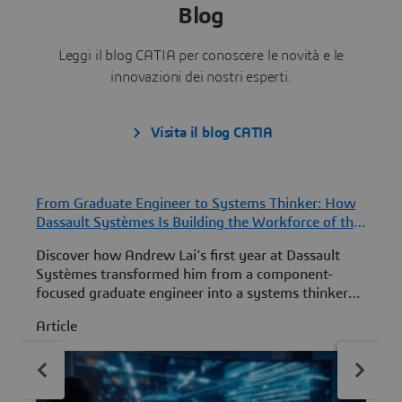
Blog
Leggi il blog CATIA per conoscere le novità e le
innovazioni dei nostri esperti.
Visita il blog CATIA
From Graduate Engineer to Systems Thinker: How
F
Dassault Systèmes Is Building the Workforce of the
D
Future
F
Discover how Andrew Lai’s first year at Dassault
A
Systèmes transformed him from a component-
e
focused graduate engineer into a systems thinker
T
through MBSE, mentoring, certifications and real-
w
Article
A
world industry experience.
E
e
c
u