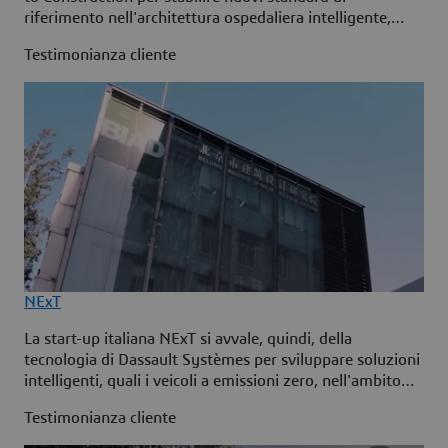
riferimento nell'architettura ospedaliera intelligente,
migliorando l'esperienza dei pazienti e i processi grazie
Testimonianza cliente
ad una progettazione e una simulazione avanzate.
NExT
La start-up italiana NExT si avvale, quindi, della
tecnologia di Dassault Systèmes per sviluppare soluzioni
intelligenti, quali i veicoli a emissioni zero, nell'ambito
della mobilità urbana.
Testimonianza cliente