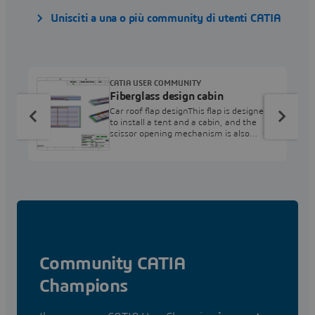
Unisciti a una o più community di utenti CATIA
CATIA USER COMMUNITY
Fiberglass design cabin
Car roof flap designThis flap is designed
to install a tent and a cabin, and the
scissor opening mechanism is also
designed for this model.:: Along with the
design of a mold for making fiberglass, as
well as the construction of a small-scale
prototype of a functional
mechanism.The design was done in
CATIA software
Community CATIA
Champions