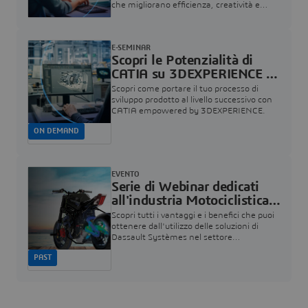
che migliorano efficienza, creatività e
performance. I temi includono
modellazione avanzata, simulazione,
realtà immersiva e molto altro, il tutto
E-SEMINAR
presentato da esperti del settore.
Scopri le Potenzialità di
CATIA su 3DEXPERIENCE |
Dassault Systèmes
Scopri come portare il tuo processo di
sviluppo prodotto al livello successivo con
CATIA empowered by 3DEXPERIENCE.
ON DEMAND
EVENTO
Serie di Webinar dedicati
all'industria Motociclistica |
Dassault Systèmes
Scopri tutti i vantaggi e i benefici che puoi
ottenere dall'utilizzo delle soluzioni di
Dassault Systèmes nel settore
Motociclistico.
PAST