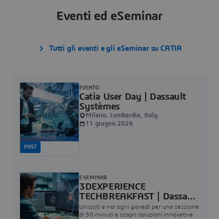
Eventi ed eSeminar
Tutti gli eventi e gli eSeminar su CATIA
EVENTO
Catia User Day | Dassault
Systèmes
Milano, Lombardia, Italy
11 giugno 2026
PAST
E-SEMINAR
3DEXPERIENCE
TECHBREAKFAST | Dassault
Systèmes
Unisciti a noi ogni giovedì per una sessione
di 30 minuti e scopri soluzioni innovative