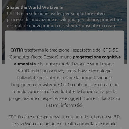
Shape the World We Live In
CATIA è la soluzione leader per supportare interi
processi di innovazione e sviluppo, per ideare, progettare
e simulare nuovi prodotti e sistemi. Consente di creare
esperienze di grande impatto per i clienti contribuendo
ad un mondo più sostenibile.
Contatti
CATIA
trasforma le tradizionali aspettative del CAD 3D
(Computer‑Aided Design) in una
progettazione cognitiva
Visita la community di utenti CATIA
aumentata
, che unisce modellazione e simulazione.
Sfruttando conoscenze, know‑how e tecnologie
collaudate per automatizzare la progettazione e
l'ingegneria dei sistemi, CATIA contribuisce a creare un
mondo connesso offrendo tutte le funzionalità per la
progettazione di esperienze e oggetti connessi basata su
sistemi informatici.
CATIA offre un'esperienza utente intuitiva, basata su 3D,
servizi Web e tecnologie di realtà aumentata e mobile.