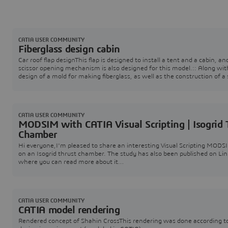
CATIA USER COMMUNITY
Fiberglass design cabin
Car roof flap designThis flap is designed to install a tent and a cabin, an
scissor opening mechanism is also designed for this model.:: Along wit
design of a mold for making fiberglass, as well as the construction of a
scale prototype of a functional mechanism.The design was done in CA
software
CATIA USER COMMUNITY
MODSIM with CATIA Visual Scripting | Isogrid 
Chamber
Hi everyone,I'm pleased to share an interesting Visual Scripting MODS
on an Isogrid thrust chamber. The study has also been published on Li
where you can read more about it
here:https://www.linkedin.com/posts/catia_optimizing-thrust-chamb
design-with-catia-activity-7475789883731681280-ppFr?
utm_source=share&utm_medium=member_desktop&rcm=ACoAAC_t
hMuX8fbodSWL5syn7dHj-5M Cont
CATIA USER COMMUNITY
CATIA model rendering
Rendered concept of Shahin CrossThis rendering was done according t