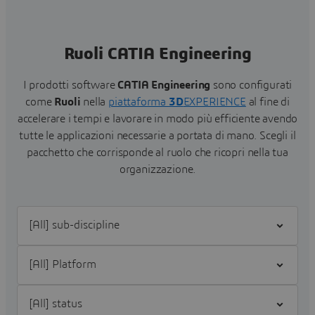
Ruoli CATIA Engineering
I prodotti software
CATIA Engineering
sono configurati
come
Ruoli
nella
piattaforma
3D
EXPERIENCE
al fine di
accelerare i tempi e lavorare in modo più efficiente avendo
tutte le applicazioni necessarie a portata di mano.
Scegli il
pacchetto che corrisponde al ruolo che ricopri nella tua
organizzazione.
Filter [All] sub-discipline
Filter [All] Platform
Filter [All] status