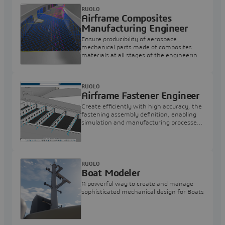
RUOLO
Airframe Composites
Manufacturing Engineer
Ensure producibility of aerospace
mechanical parts made of composites
materials at all stages of the engineering
process.
RUOLO
Airframe Fastener Engineer
Create efficiently with high accuracy, the
fastening assembly definition, enabling
simulation and manufacturing processes,
on a complete Airframe structure.
RUOLO
Boat Modeler
A powerful way to create and manage
sophisticated mechanical design for Boats