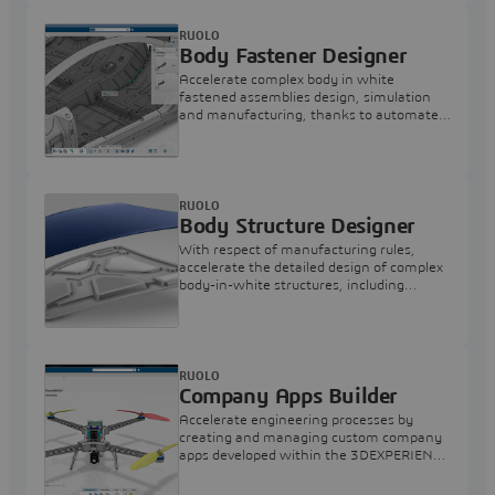
RUOLO
Body Fastener Designer
Accelerate complex body in white
fastened assemblies design, simulation
and manufacturing, thanks to automated
fasteners instantiation capabilities
RUOLO
Body Structure Designer
With respect of manufacturing rules,
accelerate the detailed design of complex
body-in-white structures, including
fasteners
RUOLO
Company Apps Builder
Accelerate engineering processes by
creating and managing custom company
apps developed within the 3DEXPERIENCE
Platform.