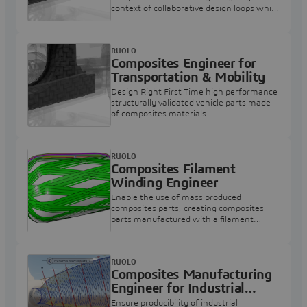
context of collaborative design loops while
accounting for manufacturing constraints
RUOLO
Composites Engineer for
Transportation & Mobility
Design Right First Time high performance
structurally validated vehicle parts made
of composites materials
RUOLO
Composites Filament
Winding Engineer
Enable the use of mass produced
composites parts, creating composites
parts manufactured with a filament
winding manufacturing process
RUOLO
Composites Manufacturing
Engineer for Industrial
Equipment
Ensure producibility of industrial