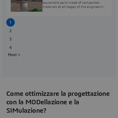
equipment parts made of composites
materials at all stages of the engineering
process.
1
2
3
4
Next >
Come ottimizzare la progettazione
con la MODellazione e la
SIMulazione?