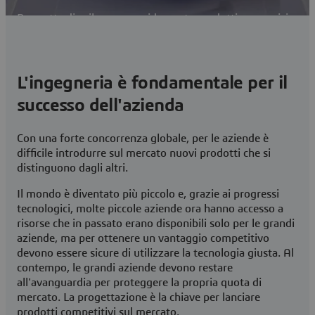
Permette di sviluppare rapidamente prodotti meccanici
di alta qualità
Contatti
L'ingegneria è fondamentale per il
Visita la community di utenti CATIA
successo dell'azienda
Con una forte concorrenza globale, per le aziende è
difficile introdurre sul mercato nuovi prodotti che si
distinguono dagli altri.
Il mondo è diventato più piccolo e, grazie ai progressi
tecnologici, molte piccole aziende ora hanno accesso a
risorse che in passato erano disponibili solo per le grandi
aziende, ma per ottenere un vantaggio competitivo
devono essere sicure di utilizzare la tecnologia giusta. Al
contempo, le grandi aziende devono restare
all'avanguardia per proteggere la propria quota di
mercato. La progettazione è la chiave per lanciare
prodotti competitivi sul mercato.