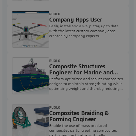
RUOLO
Company Apps User
Easily install and always stay up to date
with the latest custom company apps
created by company experts.
RUOLO
Composite Structures
Engineer for Marine and
Offshore
Perform optimized and robust composites
designs to maintain strength rating while
optimizing weight and thereby reducing
cost of manufacturing and prototyping
RUOLO
Composites Braiding &
Forming Engineer
Enable the use of mass produced
composites parts, creating composites
parts manufacturable with fully