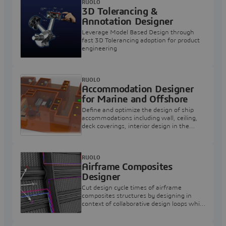
RUOLO
3D Tolerancing &
Annotation Designer
Leverage Model Based Design through
fast 3D Tolerancing adoption for product
engineering
RUOLO
Accommodation Designer
for Marine and Offshore
Define and optimize the design of ship
accommodations including wall, ceiling,
deck coverings, interior design in the
context of all other disciplines
RUOLO
Airframe Composites
Designer
Cut design cycle times of airframe
composites structures by designing in
context of collaborative design loops while
accounting for manufacturing
constraints.