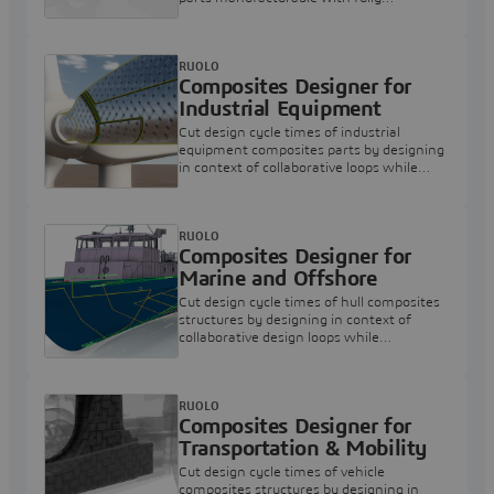
automated manufacturing process
RUOLO
Composites Designer for
Industrial Equipment
Cut design cycle times of industrial
equipment composites parts by designing
in context of collaborative loops while
accounting for manufacturing
constraints.
RUOLO
Composites Designer for
Marine and Offshore
Cut design cycle times of hull composites
structures by designing in context of
collaborative design loops while
accounting for manufacturing
constraints.
RUOLO
Composites Designer for
Transportation & Mobility
Cut design cycle times of vehicle
composites structures by designing in