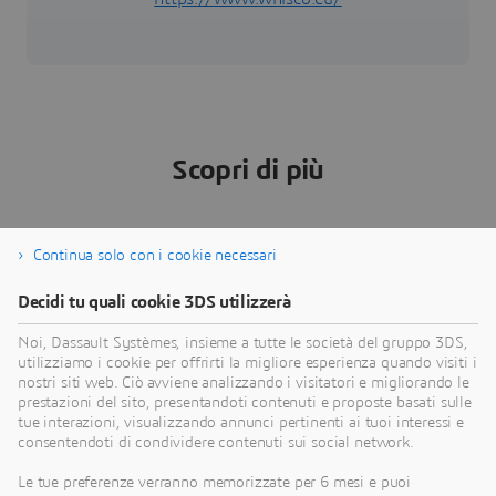
Scopri di più
Continua solo con i cookie necessari
Politecnico di Torino
S
Decidi tu quali cookie 3DS utilizzerà
L'adozione della piattaforma 3DEXPERIENCE ha
L
Noi, Dassault Systèmes, insieme a tutte le società del gruppo 3DS,
fornito agli studenti un ambiente collaborativo
p
utilizziamo i cookie per offrirti la migliore esperienza quando visiti i
basato sul cloud, rispecchiando i sistemi integrati
h
nostri siti web. Ciò avviene analizzando i visitatori e migliorando le
utilizzati dai principali innovatori industriali di oggi.
c
prestazioni del sito, presentandoti contenuti e proposte basati sulle
Testimonianza cliente
T
tue interazioni, visualizzando annunci pertinenti ai tuoi interessi e
consentendoti di condividere contenuti sui social network.
Le tue preferenze verranno memorizzate per 6 mesi e puoi