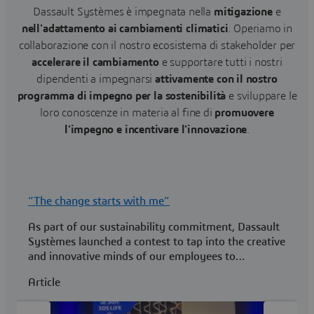
Dassault Systèmes è impegnata nella
mitigazione
e
nell'adattamento ai cambiamenti climatici
. Operiamo in
collaborazione con il nostro ecosistema di stakeholder per
accelerare il cambiamento
e supportare tutti i nostri
dipendenti a impegnarsi
attivamente con il nostro
programma di impegno per la sostenibilità
e sviluppare le
loro conoscenze in materia al fine di
promuovere
l'impegno e incentivare l'innovazione
.
“The change starts with me”
S
As part of our sustainability commitment, Dassault
D
Systèmes launched a contest to tap into the creative
s
and innovative minds of our employees to
A
accelerate the power of 3DS solutions to enable
Article
sustainable change.