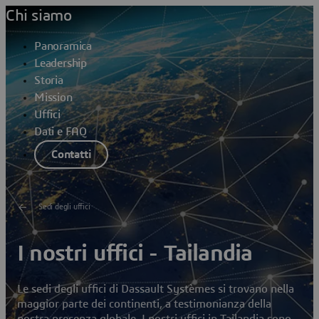
Chi siamo
Panoramica
Leadership
Storia
Mission
Uffici
Dati e FAQ
Contatti
Sedi degli uffici
I nostri uffici - Tailandia
Le sedi degli uffici di Dassault Systèmes si trovano nella
maggior parte dei continenti, a testimonianza della
nostra presenza globale. I nostri uffici in Tailandia sono