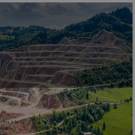
lles à la
n nous
des