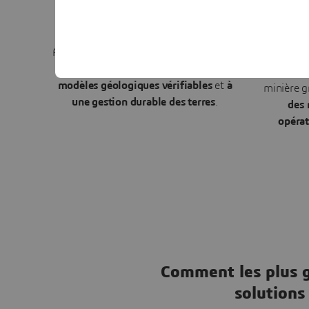
dis
Réduisez l'incertitude géologique, les
délais de modélisation et optimisez la
Surv
conversion des ressources minérales.
d'explo
Améliorez la fiabilité de l'interprétation
pour améli
de la carotte de forage grâce à
des
la sync
modèles géologiques vérifiables
et
à
minière g
une gestion durable des terres
.
des
opérat
Comment les plus g
solutions