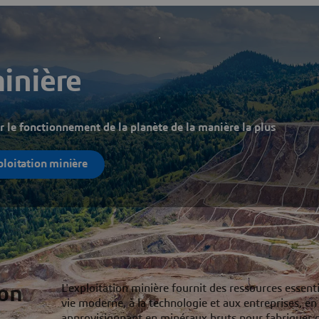
inière
ur le fonctionnement de la planète de la manière la plus
ploitation minière
ion
L'exploitation minière fournit des ressources essentie
vie moderne, à la technologie et aux entreprises, e
approvisionnant en minéraux bruts pour fabriquer 