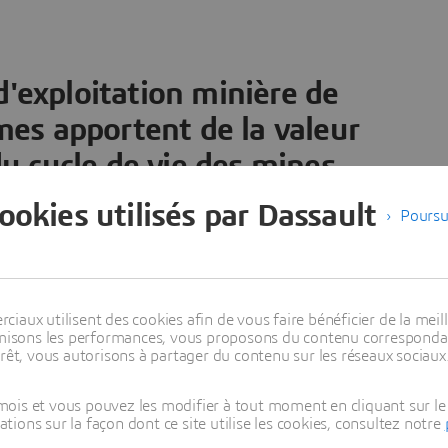
d'exploitation minière de
es apportent de la valeur
du cycle de vie des mines
cookies utilisés par Dassault
Poursu
aux utilisent des cookies afin de vous faire bénéficier de la meill
timisons les performances, vous proposons du contenu correspondan
rêt, vous autorisons à partager du contenu sur les réseaux sociaux
lanification de la
Planification et con
ois et vous pouvez les modifier à tout moment en cliquant sur le 
oduction et de la
stratégiques des m
ons sur la façon dont ce site utilise les cookies, consultez notre