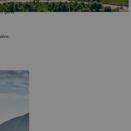
ents
et gérer
nière.