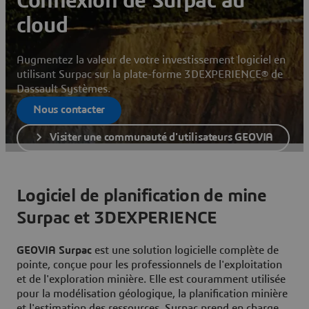
Connexion de Surpac au
cloud
Augmentez la valeur de votre investissement logiciel en
utilisant Surpac sur la plate-forme 3DEXPERIENCE® de
Dassault Systèmes.
Nous contacter
Visiter une communauté d'utilisateurs GEOVIA
Logiciel de planification de mine
Surpac et 3DEXPERIENCE
GEOVIA Surpac
est une solution logicielle complète de
pointe, conçue pour les professionnels de l'exploitation
et de l'exploration minière. Elle est couramment utilisée
pour la modélisation géologique, la planification minière
et l'estimation des ressources. Surpac prend en charge