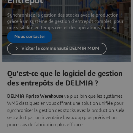
Entrepôt
Synchronisez la gestion des stocks avec la production
grâce à un système de gestion d'entrepôt complet, pour
une visibilité en temps réel et des opérations fluides.
Nous contacter
Visiter la communauté DELMIA MOM
Qu'est-ce que le logiciel de gestion
des entrepôts de DELMIA ?
DELMIA Apriso Warehouse
va plus loin que les systèmes
WMS classiques en vous offrant une solution unifiée pour
synchroniser la gestion des stocks avec la production. Cela
se traduit par un inventaire beaucoup plus précis et un
processus de fabrication plus efficace.