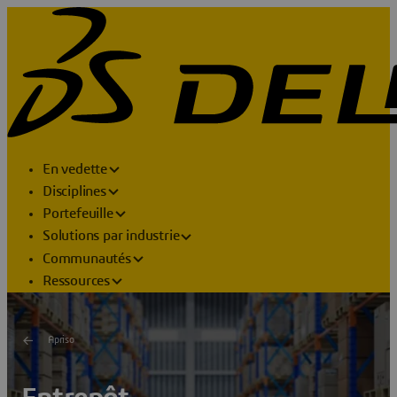
En vedette
Disciplines
Portefeuille
Solutions par industrie
Communautés
Ressources
Apriso