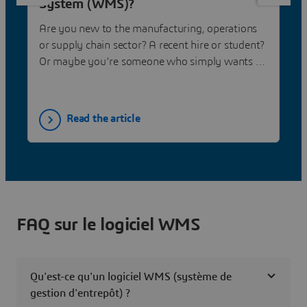
System (WMS)?
Are you new to the manufacturing, operations
or supply chain sector? A recent hire or student?
Or maybe you’re someone who simply wants a
refresh on the basics of the industry. If so, then
you’ll want to read DELMIA’s blog series, amply
titled, “Back to Basics.” The series focuses on a
Read the article
myriad of topics, answering the most basic of
questions. Check it out!
FAQ sur le logiciel WMS
Qu'est-ce qu'un logiciel WMS (système de
gestion d'entrepôt) ?