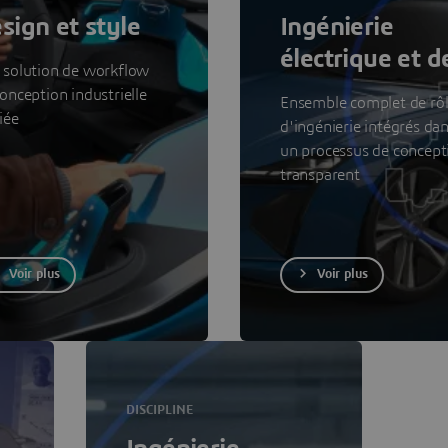
sign et style
Ingénierie
électrique et d
 solution de workflow
fluides
onception industrielle
Ensemble complet de rô
iée
d'ingénierie intégrés da
un processus de concept
transparent
Voir plus
Voir plus
DISCIPLINE