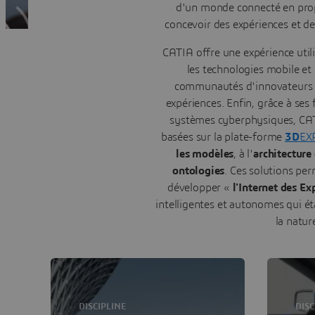
d'un monde connecté en propo
concevoir des expériences et d
CATIA offre une expérience utili
les technologies mobile et
communautés d'innovateurs de
expériences. Enfin, grâce à ses
systèmes cyberphysiques, CATIA
basées sur la plate-forme
3D
EX
les modèles
, à l'
architecture
ontologies
. Ces solutions pe
développer «
l'Internet des Ex
intelligentes et autonomes qui é
la natur
DISCIPLINE
DISC