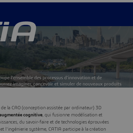
oupe l'ensemble des processus d'innovation et de
rrez imaginer, concevoir et simuler de nouveaux produits
iences client exceptionnelles dans un monde plus durable.
s de la CAO (conception assistée par ordinateur) 3D
ateurs CATIA
augmentée cognitive
, qui fusionne modélisation et
aissances, du savoir-faire et de technologies éprouvées
t l'ingénierie système, CATIA participe à la création