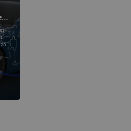
es
les
ns
ion