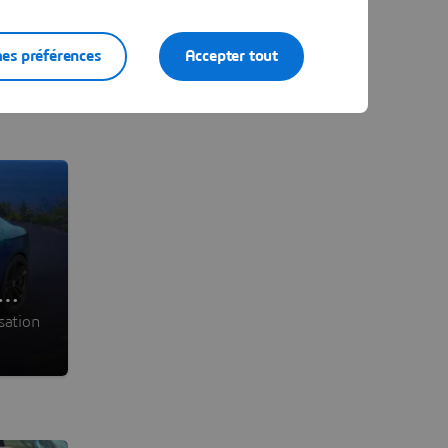
es préférences
Accepter tout
sation