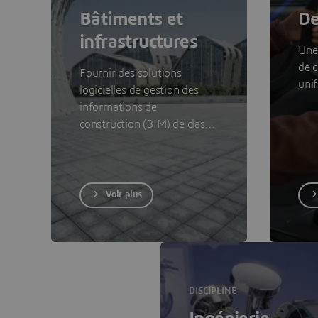
Bâtiments et
De
infrastructures
Une
de c
Fournir des solutions
unif
logicielles de gestion des
informations de
construction (BIM) de classe
mondiale pour les
architectes, les ingénieurs
civils et les entrepreneurs à
toutes les phases du projet
Voir plus
et à tous les métiers.
DISCIPLINE