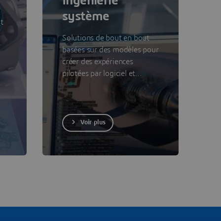
Ingénierie
système
t
Solutions de bout en bout
basées sur des modèles pour
créer des expériences
pilotées par logiciel et
mécatronique
Voir plus