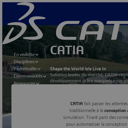
CATIA
En vedette
Disciplines
Shape the World We Live In
Portefeuille
Solution leader du marché, CATIA regr
Communautés
développement grâce auxquels vous pou
Ressources
et systèmes afin de proposer des expér
Nous contacter
CATIA
fait passer les attente
Visiter une communauté d'utilis
traditionnelle à la
conception 
simulation. Tirant parti des conn
pour automatiser la conception e