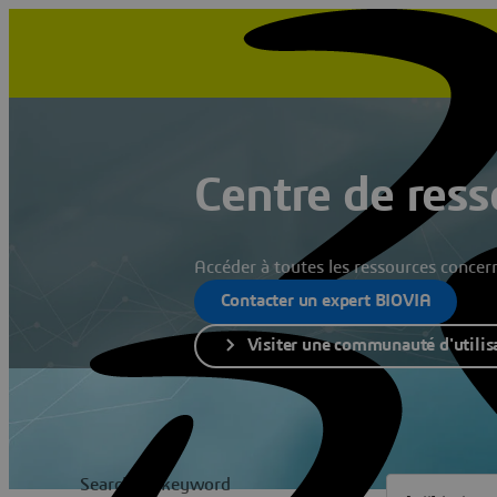
Centre de res
Accéder à toutes les ressources conce
Contacter un expert BIOVIA
Visiter une communauté d'utilis
Filter [All] in
Search by keyword