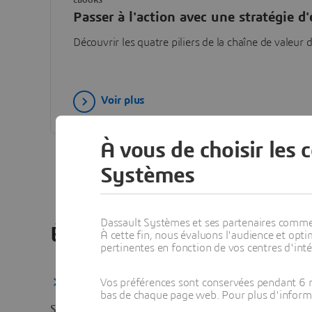
EBOOKS
Passer à l'action avec une stratégie d'
Découvrir les quatre piliers de la chaîne de valeur
Voir plus
À vous de choisir les 
Systèmes
Dassault Systèmes et ses partenaires commerci
Événements et e-séminair
À cette fin, nous évaluons l'audience et op
pertinentes en fonction de vos centres d'inté
Tous les événements et e-séminaires BIOVIA
Vos préférences sont conservées pendant 6 m
bas de chaque page web. Pour plus d'informati
Filter [All] in
Search by keyword