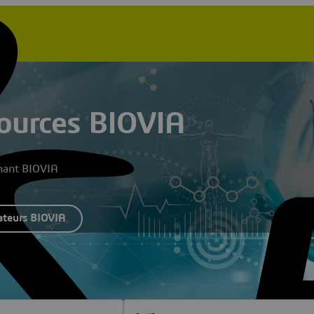
sources BIOVIA
rnant BIOVIA
ateurs BIOVIA
dustry
Filter [All] Resource Types