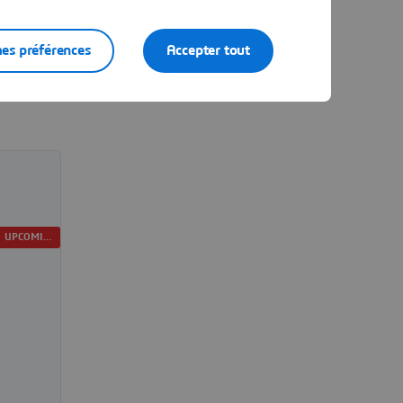
es préférences
Accepter tout
UPCOMING