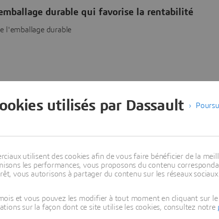
emballage durable qui favorise la rentabilité
 de l'emballage durable
cookies utilisés par Dassault
Poursu
aux utilisent des cookies afin de vous faire bénéficier de la meill
es
timisons les performances, vous proposons du contenu correspondan
rêt, vous autorisons à partager du contenu sur les réseaux sociaux
ois et vous pouvez les modifier à tout moment en cliquant sur le 
ons sur la façon dont ce site utilise les cookies, consultez notre
dustry
Filter [All] Event type