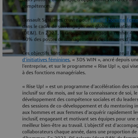
compétences.
Dassault Systèmes œuvre pour
l’égalité homme-fem
dans le cadre de son engagement global en matière de 
(DE&I). En 2021, le Groupe s’est engagé à confier 40%
30% des postes de management à des femmes d’ici 
Ces objectifs sont ambitieux. Pour les atteindre, il c
d’initiatives féminines
, « 3DS WIN », ancré depuis un
l’entreprise, et sur le programme « Rise Up! », qui vise
à des fonctions managériales.
« Rise Up! » est un programme d’accélération des co
inclusif sur dix mois, axé sur la connaissance de soi, 
développement des compétence sociales et du leadershi
des sessions de co-développement et du mentoring in
aux hommes et aux femmes d’acquérir rapidement l
inclusif, engageant et motivant ses équipes pour une
meilleur bien-être au travail. L’objectif est d’accomp
collaborateurs chaque année, dans une proportion 