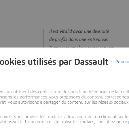
Il est vital d’avoir une diversité
de profils dans une entreprise.
Nous sommes dans une économie
mondialisée et, pour être compétitifs,
cookies utilisés par Dassault
Poursu
nous devons avoir au sein de notre
organisation des personnes
représentatives du marché. Il est
important d’accompagner les femmes
aux utilisent des cookies afin de vous faire bénéficier de la meill
pour qu’elles sachent quelles
timisons les performances, vous proposons du contenu correspondan
rêt, vous autorisons à partager du contenu sur les réseaux sociaux
sont leurs forces, leurs opportunités
et comment progresser dans
ois et vous pouvez les modifier à tout moment en cliquant sur le 
leur carrière.
ons sur la façon dont ce site utilise les cookies, consultez notre