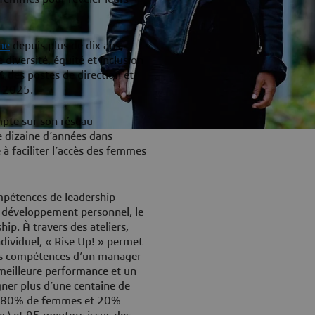
me
depuis plus de dix ans,
diversité, équité et inclusion
 des postes de direction et
à 2025.
ompte sur son réseau
e dizaine d’années dans
 à faciliter l’accès des femmes
mpétences de leadership
le développement personnel, le
p. À travers des ateliers,
dividuel, « Rise Up! » permet
es compétences d’un manager
 meilleure performance et un
agner plus d’une centaine de
de 80% de femmes et 20%