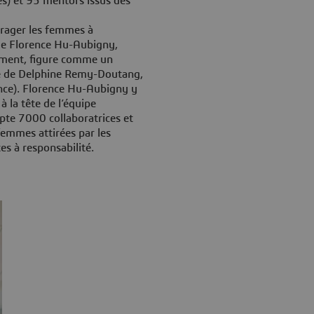
) et 95 mentors issus des
urager les femmes à
 de Florence Hu-Aubigny,
ement, figure comme un
re de Delphine Remy-Doutang,
nce). Florence Hu-Aubigny y
à la tête de l’équipe
pte 7000 collaboratrices et
femmes attirées par les
es à responsabilité.