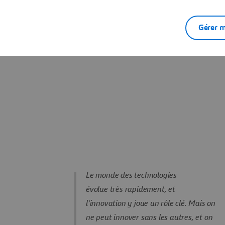
Linda Hassan
Vice-présidente et Directrice de la
Gérer m
Diversité, de l’Équité et de
l'Inclusion, MEDIDATA
Le monde des technologies
évolue très rapidement, et
l’innovation y joue un rôle clé. Mais on
ne peut innover sans les autres, et on