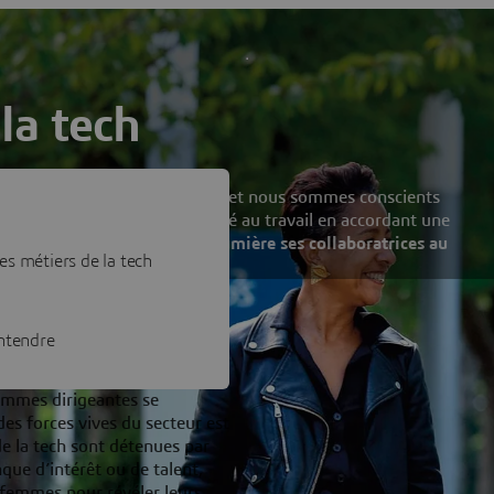
la tech
borateurs issus de 135 pays, et nous sommes conscients
 devons promouvoir la diversité au travail en accordant une
i Dassault Systèmes met en lumière ses collaboratrices au
s métiers de la tech
entendre
emmes dirigeantes se
des forces vives du secteur est
e la tech sont détenues par
ue d’intérêt ou de talent,
 femmes pour révéler leurs