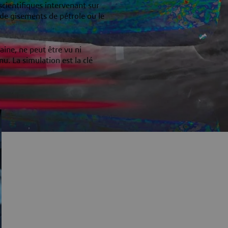
scientifiques intervenant sur
 de gisements de pétrole ou le
aine, ne peut être vu ni
u. La simulation est la clé