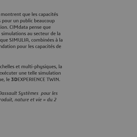
 montrent que les capacités
s pour un public beaucoup
ation. CIMdata pense que
 simulations au secteur de la
arque SIMULIA, combinées à la
dation pour les capacités de
chelles et multi-physiques, la
écuter une telle simulation
ue, le
3D
EXPERIENCE TWIN.
assault Systèmes pour les
duit, nature et vie » du 2