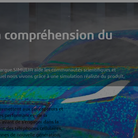
a compréhension du
 marque SIMULIA aide les communautés scientifiques et
el nous vivons grâce à une simulation réaliste du produit,
permettent aux concepteurs et
es performances, de la
ts avant de s’engager dans la
nt des téléphones cellulaires,
nnes de nouvelle génération,