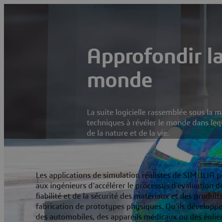
Approfondir l
monde
La suite logicielle rassemblée sous la
techniques à révéler le monde dans lequ
de la nature et de la vie.
Les applications de simulation réalistes de SIMULIA 
aux ingénieurs d’accélérer le processus d’évaluation d
fiabilité et de la sécurité des matériaux et des produi
fabrication de prototypes physiques. Qu’ils développe
des automobiles, des appareils médicaux ou des éolie