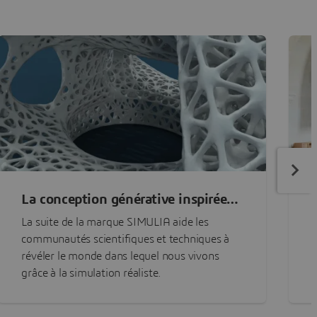
La conception générative inspirée
par le vivant
La suite de la marque SIMULIA aide les
L
communautés scientifiques et techniques à
p
révéler le monde dans lequel nous vivons
m
grâce à la simulation réaliste.
o