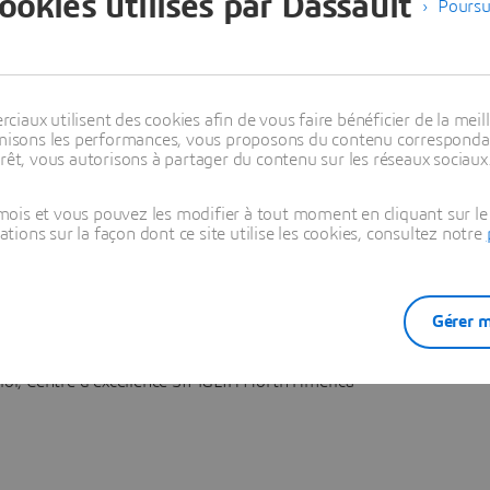
cookies utilisés par Dassault
Poursu
des technologies de structure, des fluides et d
 solutions basées sur des modèles intégrés à
’une simulation multi-physique robuste sur la
 l’efficacité et favorise la collaboration entre
aux utilisent des cookies afin de vous faire bénéficier de la meill
timisons les performances, vous proposons du contenu correspondan
ption et d’ingénierie, ce qui les aide à terme à
rêt, vous autorisons à partager du contenu sur les réseaux sociaux
uits innovants pour leurs clients.
ois et vous pouvez les modifier à tout moment en cliquant sur le 
ons sur la façon dont ce site utilise les cookies, consultez notre
Gérer m
Tristan Donley
ior, Centre d’excellence SIMULIA North America