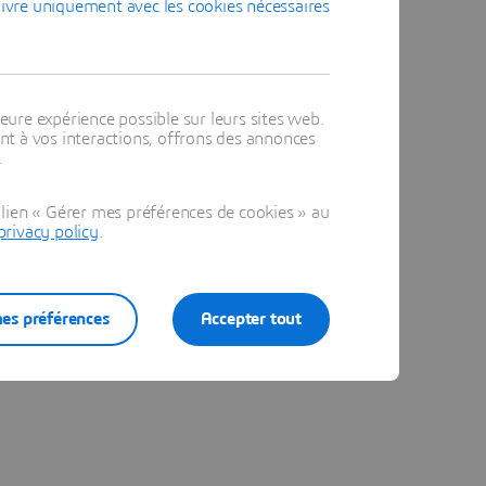
ivre uniquement avec les cookies nécessaires
e
eure expérience possible sur leurs sites web.
t à vos interactions, offrons des annonces
.
lien « Gérer mes préférences de cookies » au
privacy policy
.
es préférences
Accepter tout