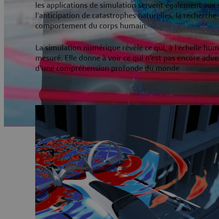
les applications de simulation servent également aux 
l’anticipation de catastrophes naturelles, la recherche
comportement du corps humain.
La simulation numérique révèle ce qui, à l’échelle hum
mesuré. Elle donne à voir ce qui n’est pas encore adven
d’une compréhension profonde du monde