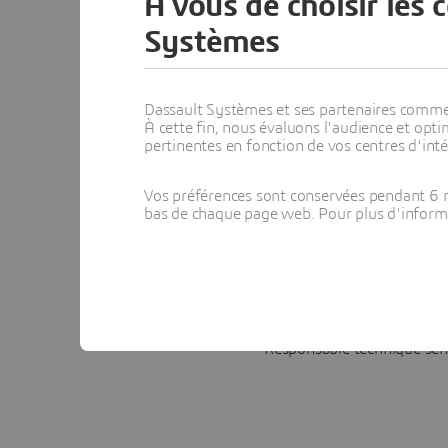
À vous de choisir les 
valeur ajoutée de la combinaison 
Systèmes
l’électromagnétique dans des
l’industrie. L’intégration d
plateforme 3DEXPERIENCE améliore
Dassault Systèmes et ses partenaires commerci
À cette fin, nous évaluons l'audience et op
les différentes équipes de conce
pertinentes en fonction de vos centres d'inté
accélérer les prod
Vos préférences sont conservées pendant 6 m
bas de chaque page web. Pour plus d'informati
Responsable technique sen