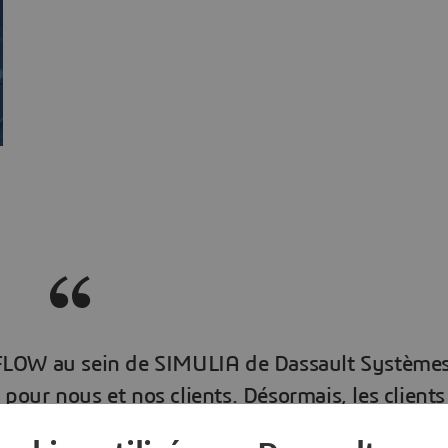
rFLOW au sein de SIMULIA de Dassault Système
pour nous et nos clients. Désormais, les clients
FLOW peuvent désormais faire l’expérience de la