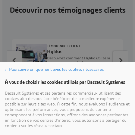
Découvrir nos témoignages clients
TÉMOIGNAGE CLIENT
Hyliko
Découvrez comment Hyliko utilise la
3DEXPERIENCE platform pour concevoir,
simuler et mettre à l'échelle des camions
Poursuivre uniquement avec les cookies nécessaires
à hydrogène pour le transport de
marchandises à longue distance zéro
À vous de choisir les cookies utilisés par Dassault Systèmes
émission.
Dassault Systèmes et ses partenaires commerciaux utilisent des
cookies afin de vous faire bénéficier de la meilleure expérience
possible sur leurs sites web. À cette fin, nous évaluons l'audience et
optimisons les performances, vous proposons du contenu
correspondant à vos interactions, offrons des annonces pertinentes
en fonction de vos centres d'intérêt, vous autorisons à partager du
Découvrir nos Industry Solution
contenu sur les réseaux sociaux.
Experiences