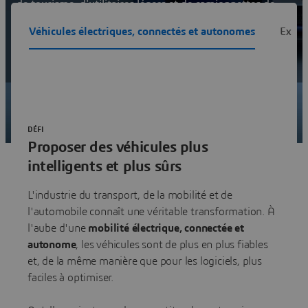
de tourisme, d'utilitaires légers et de camionnettes de
s'adapter aux nouvelles réglementations, de lancer de
Véhicules électriques, connectés et autonomes
Expér
nouvelles technologies sur le marché et de satisfaire
leurs clients exigeants
Voir les solutions
DÉFI
Proposer des véhicules plus
intelligents et plus sûrs
L'industrie du transport, de la mobilité et de
l'automobile connaît une véritable transformation. À
l'aube d'une
mobilité électrique, connectée et
autonome
, les véhicules sont de plus en plus fiables
et, de la même manière que pour les logiciels, plus
faciles à optimiser.