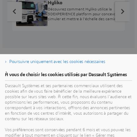
Hyliko
Découvrez comment Hyliko utilise la
3DEXPERIENCE platform pour concevoir,
simuler et mettre à l'échelle des camions
à hydrogène pour le transport de
marchandises à longue distance zéro
émission.
Poursuivre uniquement avec les cookies nécessaires
À vous de choisir les cookies utilisés par Dassault Systèmes
Découvrir nos Industry Solution
Experiences
Dassault Systèmes et ses partenaires commerciaux utilisent des
cookies afin de vous faire bénéficier de la meilleure expérience
possible sur leurs sites web. À cette fin, nous évaluons l'audience et
Découvrir comment nos solutions peuvent vous aider à
optimisons les performances, vous proposons du contenu
réaliser vos ambitions professionnelles et vos objectifs
correspondant à vos interactions, offrons des annonces pertinentes
en fonction de vos centres d'intérêt, vous autorisons à partager du
métier.
contenu sur les réseaux sociaux.
Vos préférences sont conservées pendant 6 mois et vous pouvez les
modifier à tout moment en cliquant sur le lien « Gérer mes