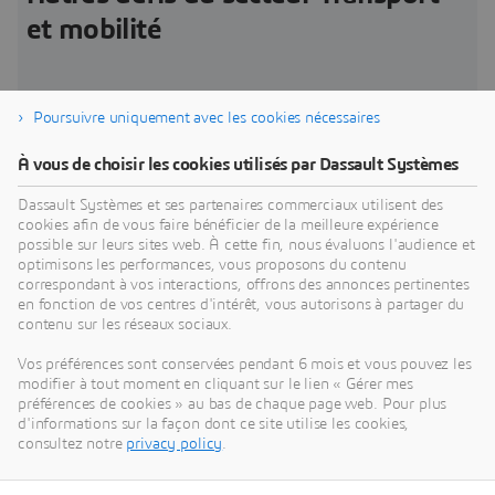
et mobilité
Poursuivre uniquement avec les cookies nécessaires
Nouvelle expérience client
V
À vous de choisir les cookies utilisés par Dassault Systèmes
Imaginer, découvrir, valider, puis créer de nouvelles
L
Dassault Systèmes et ses partenaires commerciaux utilisent des
options de mobilité audacieuses pour satisfaire des
r
cookies afin de vous faire bénéficier de la meilleure expérience
clients exigeants dans le monde entier.
d
possible sur leurs sites web. À cette fin, nous évaluons l'audience et
c
optimisons les performances, vous proposons du contenu
Challenge
C
correspondant à vos interactions, offrons des annonces pertinentes
en fonction de vos centres d'intérêt, vous autorisons à partager du
contenu sur les réseaux sociaux.
Vos préférences sont conservées pendant 6 mois et vous pouvez les
modifier à tout moment en cliquant sur le lien « Gérer mes
préférences de cookies » au bas de chaque page web. Pour plus
d'informations sur la façon dont ce site utilise les cookies,
consultez notre
privacy policy
.