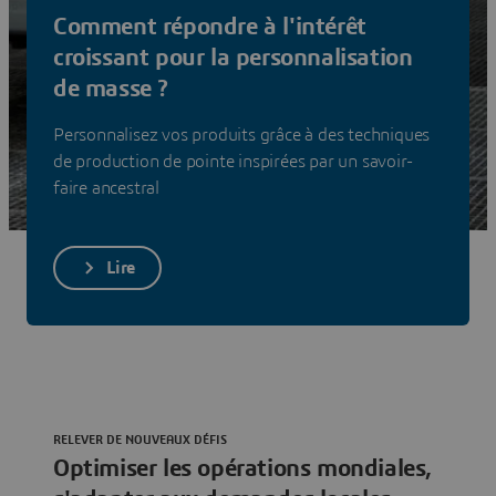
opérations de fabrication et de production au sein de et
Comment répondre à l'intérêt
entre les installations mondiales/locales.
croissant pour la personnalisation
Voir les solutions
de masse ?
Personnalisez vos produits grâce à des techniques
de production de pointe inspirées par un savoir-
faire ancestral
Lire
RELEVER DE NOUVEAUX DÉFIS
Optimiser les opérations mondiales,