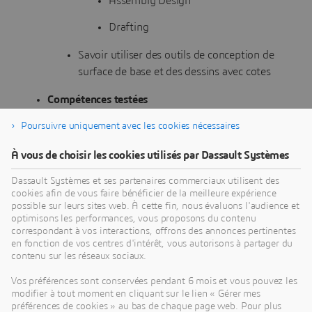
Assembly Design
Drafting
Savoir utiliser des outils de conception de
surface de base et des dessins avec cotes
Compétences testées
Savoir définir les paramètres de tôlerie
Poursuivre uniquement avec les cookies nécessaires
Savoir créer des parois et des bords
À vous de choisir les cookies utilisés par Dassault Systèmes
tombés
Dassault Systèmes et ses partenaires commerciaux utilisent des
cookies afin de vous faire bénéficier de la meilleure expérience
Savoir créer des découpes, des trous et
possible sur leurs sites web. À cette fin, nous évaluons l'audience et
des emboutis
optimisons les performances, vous proposons du contenu
correspondant à vos interactions, offrons des annonces pertinentes
Savoir préparer la fabrication en utilisant
en fonction de vos centres d'intérêt, vous autorisons à partager du
le processus de commande de tôlerie et
contenu sur les réseaux sociaux.
de dessin
Vos préférences sont conservées pendant 6 mois et vous pouvez les
modifier à tout moment en cliquant sur le lien « Gérer mes
Savoir assembler les produits
préférences de cookies » au bas de chaque page web. Pour plus