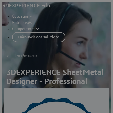
3DEXPERIENCE Edu
Éducation
Entreprises
Compétences
Découvrir nos solutions
Niveau Professional
3DEXPERIENCE SheetMetal
Designer - Professional
Trouvez un partenaire Éducation et planifiez votre
examen
Badge numérique disponible