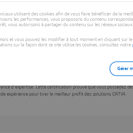
aux utilisent des cookies afin de vous faire bénéficier de la meill
timisons les performances, vous proposons du contenu correspondan
 CATIA V5 dans un centre de certification
rêt, vous autorisons à partager du contenu sur les réseaux sociaux
ermet de valider que vous possédez les compétences et les connai
ois et vous pouvez les modifier à tout moment en cliquant sur le 
nce des outils CATIA. L’objectif des examens de certification CATIA
ons sur la façon dont ce site utilise les cookies, consultez notre
olutions ainsi que votre
savoir-faire
avec des exercices pratiques d
 aux solutions CATIA.
ification CATIA «
Fondamental
», vous devez disposer des connai
Gérer m
ique solides concernant l’utilisation et les techniques de modélis
ification CATIA «
Expert
», vous disposez d’un avantage concurrent
vancé d'expertise. Cette certification prouve que vous possédez d
de expérience pour tirer le meilleur profit des solutions CATIA.