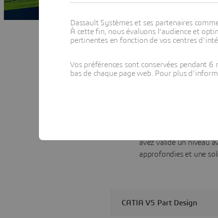
Dassault Systèmes et ses partenaires commerci
À cette fin, nous évaluons l'audience et op
Certifications
pertinentes en fonction de vos centres d'inté
La certification CATIA
p
Vos préférences sont conservées pendant 6 m
pour exploiter la puissa
bas de chaque page web. Pour plus d'informati
connaissances
sur les s
créer des designs grâce
Dans le cadre de la cert
et d’une expérience prat
Dans le cadre de la cert
avez validé un niveau a
approfondies et une soli
CATIA V5 Part Design