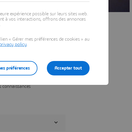
eure expérience possible sur leurs sites web.
t à vos interactions, offrons des annonces
.
ssances nécessaires
lien « Gérer mes préférences de cookies » au
 est de tester vos
privacy policy
.
ans lesquels vous devrez
ssances fondamentales
es préférences
Accepter tout
ation de CATIA.
iel important car vous
es connaissances